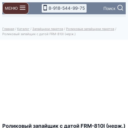
Перейти
8-918-544-99-75
Поиск
МЕНЮ
к
содержимому
Главная
/
Каталог
/
Запайщики пакетов
/
Роликовые запайщики пакетов
/
Роликовый запайщик с датой FRM-810I (нерж.)
Роликовый запайщик с датой FRM-810I (нерж.)