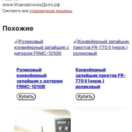
www.УпаковочноеДело.рф
Смотреть все
упаковочные машины
Похожие
Роликовый
Конвейерный
конвейерный
запайщик пакетов FR-
запайщик с датером
770 II (нерж.)
FRMC-1010III
роликовый
Купить
Купить