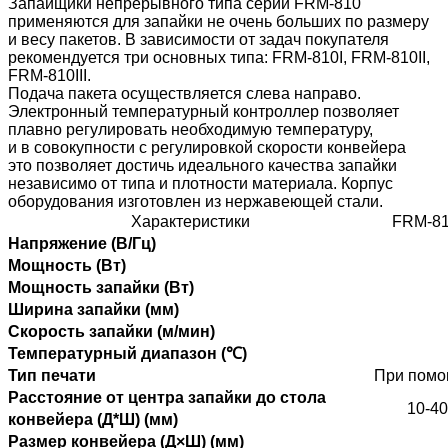
Запайщики непрерывного типа серии FRM-810
применяются для запайки не очень больших по размеру
и весу пакетов. В зависимости от задач покупателя
рекомендуется три основных типа: FRM-810I, FRM-810II,
FRM-810III.
Подача пакета осуществляется слева направо.
Электронный температурный контроллер позволяет
плавно регулировать необходимую температуру,
и в совокупности с регулировкой скорости конвейера
это позволяет достичь идеального качества запайки
независимо от типа и плотности материала. Корпус
оборудования изготовлен из нержавеющей стали.
Характеристики
FRM-81
Напряжение (В/Гц)
Мощность (Вт)
Мощность запайки (Вт)
Ширина запайки (мм)
Скорость запайки (м/мин)
Температурный диапазон
(℃)
Тип печати
При помо
Расстояние от центра запайки до стола
10-40
конвейера
(Д*Ш) (мм)
Размер конвейера (Д×Ш) (мм)