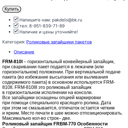
Купить
Напишите нам: pakdelo@bk.ru
тел: 8-951-839-71-89
Наличие и цены уточняйте!
Категория:
Роликовые запайщики пакетов
Описание
FRM-810I
– горизонтальный конвейерный запайщик,
при сваривании пакет подается в лежачем (или
горизонтальном) положении. При вертикальной подаче
пакета (во избежание высыпания или выливания
содержимого пакета) в основном используется FRM-
810II. FRM-810III это роликовый запайщик
в горизонтальном исполнении на консоли.
Все запайщики оснащены опцией маркировки
при помощи специального красящего ролика. Дата
при этом не смазывается, отпечаток остается четким
и ярким. Место печати в шве можно отпозиционировать.
Максимально кол-во строк– две.
Роликовый запайщик FRBM-770 Особенности