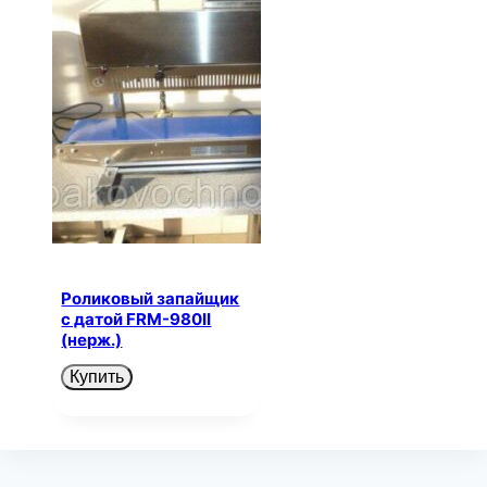
Роликовый запайщик
с датой FRM-980II
(нерж.)
Купить