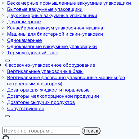
Бескамерные промышленные вакуумные упаковщики
Бытовые вакуумные упаковщики
Двух камерные вакуумные упаковщики
Двухкамерные
Конвейерная вакуум упаковочная машина
Машины для блистерной и скин-упаковки
Однокамерные
Однокамерные вакуумные упаковщики
Термоусадочный танк
Фасовочно-упаковочное оборудование
Вертикальные упаковочные базы
Вертикальные фасовочно упаковочные машины (со
встроенным дозатором)
Дозаторы для жидкости поршневые
Дозаторы мелкопорционной продукции
Дозаторы сыпучих продуктов
Сопутствующее
Искать:
Поиск