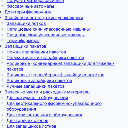
Полуавтоматы фасовочные
Фасовочные автоматы
Дозаторы фасовочные
Запайщики лотков, скин-упаковщики
Запайщики лотков
Непищевые скин упаковочные машины
Пищевые скин упаковочные машины
Термоформеры
Запайщики пакетов
Ножные запайщики пакетов
Пневматические запайщики пакетов
Роликовые (конвейерные) запайщики для тяжелых
пакетов
Роликовые (конвейерные) запайщики пакетов
Роликовые запайщики пакетов
Ручные запайщики пакетов
Запасные части и расходные материалы
Для вакуумного обрудования
Для вертикального фасовочно-упаковочного
оборудования
Для горизонтального оборудования
Для горячих столов
Для запайщиков лотков