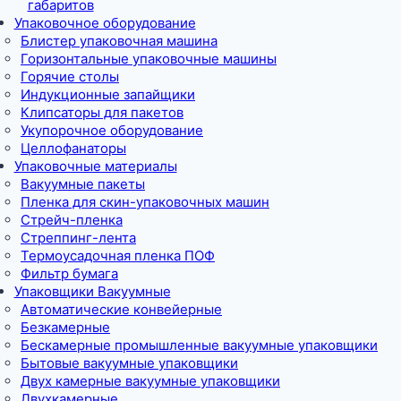
габаритов
Упаковочное оборудование
Блистер упаковочная машина
Горизонтальные упаковочные машины
Горячие столы
Индукционные запайщики
Клипсаторы для пакетов
Укупорочное оборудование
Целлофанаторы
Упаковочные материалы
Вакуумные пакеты
Пленка для скин-упаковочных машин
Стрейч-пленка
Стреппинг-лента
Термоусадочная пленка ПОФ
Фильтр бумага
Упаковщики Вакуумные
Автоматические конвейерные
Безкамерные
Бескамерные промышленные вакуумные упаковщики
Бытовые вакуумные упаковщики
Двух камерные вакуумные упаковщики
Двухкамерные