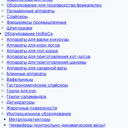
Оборудование для производства фрикаделек
Пельменные аппараты
Слайсеры
Фаршемесы промышленные
Шпигорезки
Оборудование HoReCa
Аппараты для варки кукурузы
Аппараты для корн догов
Аппараты для поп корна
Аппараты для приготовления хот-догов
Аппараты для приготовления шаурмы
Аппараты для сахарной ваты
Блинные аппараты
Вафельницы
Гастрономические слайсеры
Грили для кур
Грили-саламандра
Дегидраторы
Жарочные поверхности
Инспекционное оборудование
Металлодетекторы
Чеквейеры (контрольно-динамические весы)