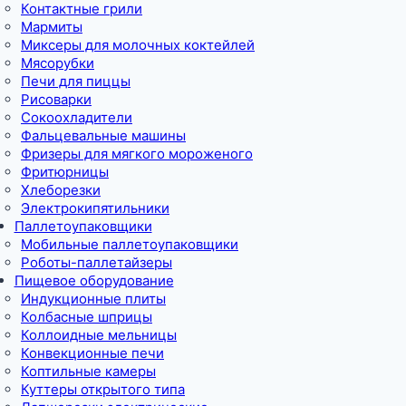
Контактные грили
Мармиты
Миксеры для молочных коктейлей
Мясорубки
Печи для пиццы
Рисоварки
Сокоохладители
Фальцевальные машины
Фризеры для мягкого мороженого
Фритюрницы
Хлеборезки
Электрокипятильники
Паллетоупаковщики
Мобильные паллетоупаковщики
Роботы-паллетайзеры
Пищевое оборудование
Индукционные плиты
Колбасные шприцы
Коллоидные мельницы
Конвекционные печи
Коптильные камеры
Куттеры открытого типа