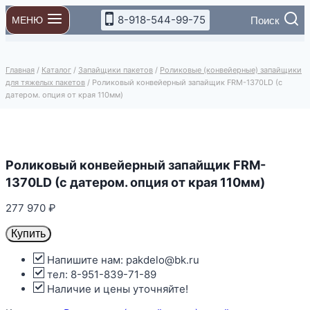
Перейти
8-918-544-99-75
Поиск
МЕНЮ
к
содержимому
Главная
/
Каталог
/
Запайщики пакетов
/
Роликовые (конвейерные) запайщики
для тяжелых пакетов
/
Роликовый конвейерный запайщик FRM-1370LD (с
датером. опция от края 110мм)
Роликовый конвейерный запайщик FRM-
1370LD (с датером. опция от края 110мм)
277 970
₽
Купить
Напишите нам: pakdelo@bk.ru
тел: 8-951-839-71-89
Наличие и цены уточняйте!