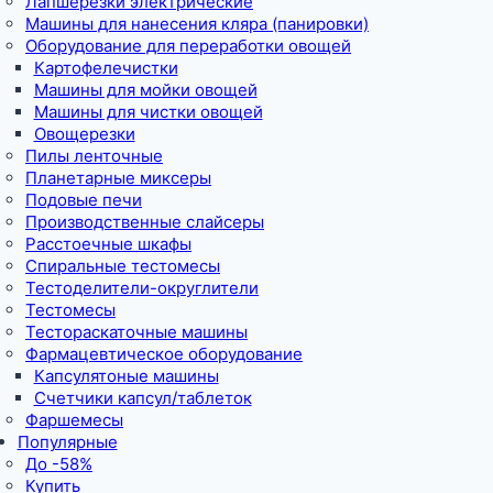
Лапшерезки электрические
Машины для нанесения кляра (панировки)
Оборудование для переработки овощей
Картофелечистки
Машины для мойки овощей
Машины для чистки овощей
Овощерезки
Пилы ленточные
Планетарные миксеры
Подовые печи
Производственные слайсеры
Расстоечные шкафы
Спиральные тестомесы
Тестоделители-округлители
Тестомесы
Тестораскаточные машины
Фармацевтическое оборудование
Капсулятоные машины
Счетчики капсул/таблеток
Фаршемесы
Популярные
До -58%
Купить