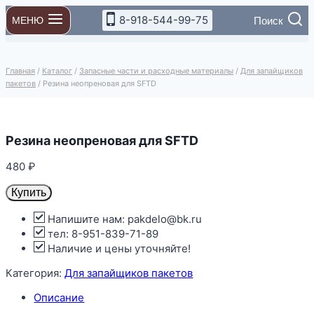
Перейти
8-918-544-99-75
Поиск
МЕНЮ
к
содержимому
Главная
/
Каталог
/
Запасные части и расходные материалы
/
Для запайщиков
пакетов
/
Резина неопреновая для SFTD
Резина неопреновая для SFTD
480
₽
Купить
Напишите нам: pakdelo@bk.ru
тел: 8-951-839-71-89
Наличие и цены уточняйте!
Категория:
Для запайщиков пакетов
Описание