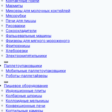
Контактные грили
Мармиты
Миксеры для молочных коктейлей
Мясорубки
Печи для пиццы
Рисоварки
Сокоохладители
Фальцевальные машины
Фризеры для мягкого мороженого
Фритюрницы
Хлеборезки
Электрокипятильники
Паллетоупаковщики
Мобильные паллетоупаковщики
Роботы-паллетайзеры
Пищевое оборудование
Индукционные плиты
Колбасные шприцы
Коллоидные мельницы
Конвекционные печи
Коптильные камеры