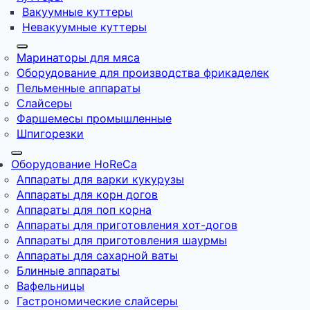
Вакуумные куттеры
Невакуумные куттеры
Маринаторы для мяса
Оборудование для производства фрикаделек
Пельменные аппараты
Слайсеры
Фаршемесы промышленные
Шпигорезки
Оборудование HoReCa
Аппараты для варки кукурузы
Аппараты для корн догов
Аппараты для поп корна
Аппараты для приготовления хот-догов
Аппараты для приготовления шаурмы
Аппараты для сахарной ваты
Блинные аппараты
Вафельницы
Гастрономические слайсеры