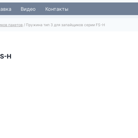
тавка
Видео
Контакты
иков пакетов
/
Пружина тип 3 для запайщиков серии FS-H
FS-H