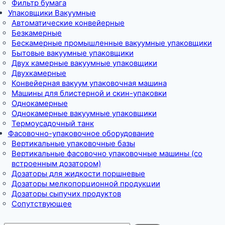
Фильтр бумага
Упаковщики Вакуумные
Автоматические конвейерные
Безкамерные
Бескамерные промышленные вакуумные упаковщики
Бытовые вакуумные упаковщики
Двух камерные вакуумные упаковщики
Двухкамерные
Конвейерная вакуум упаковочная машина
Машины для блистерной и скин-упаковки
Однокамерные
Однокамерные вакуумные упаковщики
Термоусадочный танк
Фасовочно-упаковочное оборудование
Вертикальные упаковочные базы
Вертикальные фасовочно упаковочные машины (со
встроенным дозатором)
Дозаторы для жидкости поршневые
Дозаторы мелкопорционной продукции
Дозаторы сыпучих продуктов
Сопутствующее