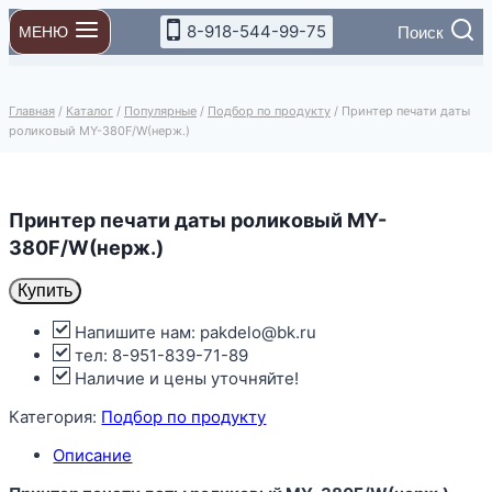
Перейти
8-918-544-99-75
Поиск
МЕНЮ
к
содержимому
Главная
/
Каталог
/
Популярные
/
Подбор по продукту
/
Принтер печати даты
роликовый MY-380F/W(нерж.)
Принтер печати даты роликовый MY-
380F/W(нерж.)
Купить
Напишите нам: pakdelo@bk.ru
тел: 8-951-839-71-89
Наличие и цены уточняйте!
Категория:
Подбор по продукту
Описание