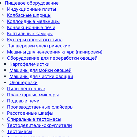
Пищевое оборудование
Индукционные плиты
Колбасные шприцы
Коллоидные мельницы
Конвекционные печи
Коптильные камеры
Куттеры открытого типа
Лапшерезки электрические
Машины для нанесения кляра (панировки)
Оборудование для переработки овощей
Картофелечистки
Машины для мойки овощей
Машины для чистки овощей
Овощерезки
Пилы ленточные
Планетарные миксеры
Подовые печи
Производственные слайсеры
Расстоечные шкафы
Спиральные тестомесы
Тестоделители-округлители
Тестомесы