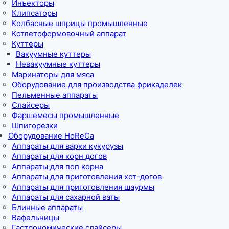
Инъекторы
Клипсаторы
Колбасные шприцы промышленные
Котлетоформовочный аппарат
Куттеры
Вакуумные куттеры
Невакуумные куттеры
Маринаторы для мяса
Оборудование для производства фрикаделек
Пельменные аппараты
Слайсеры
Фаршемесы промышленные
Шпигорезки
Оборудование HoReCa
Аппараты для варки кукурузы
Аппараты для корн догов
Аппараты для поп корна
Аппараты для приготовления хот-догов
Аппараты для приготовления шаурмы
Аппараты для сахарной ваты
Блинные аппараты
Вафельницы
Гастрономические слайсеры