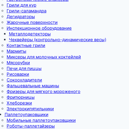
Грили для кур
Грили-саламандра
Дегидраторы
Жарочные поверхности
Инспекционное оборудование
Металлодетекторы
Чеквейеры (контрольно-динамические весы)
Контактные грили
Мармиты
Миксеры для молочных коктейлей
Мясорубки
Печи для пиццы
Рисоварки
Сокоохладители
Фальцевальные машины
Фризеры для мягкого мороженого
Фритюрницы
Хлеборезки
Электрокипятильники
Паллетоупаковщики
Мобильные паллетоупаковщики
Роботы-паллетайзеры