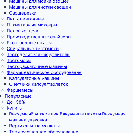
Машины для мойки овощей
Машины для чистки овощей
Овощерезки
Пилы ленточные
Планетарные миксеры
Подовые печи
Производственные слайсеры
Расстоечные шкафы
Спиральные тестомесы
Тестоделители-округлители
Тестомесы
Тестораскаточные машины
Фармацевтическое оборудование
Капсулятоные машины
Счетчики капсул/таблеток
Фаршемесы
Популярные
До -58%
Купить
Вакуумный упаковщик Вакуумные пакеты Вакуумная
машина упаковка
Вертикальные машины
Термоусадочное оборудование