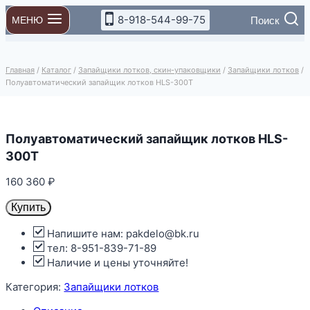
Перейти
8-918-544-99-75
Поиск
МЕНЮ
к
содержимому
Главная
/
Каталог
/
Запайщики лотков, скин-упаковщики
/
Запайщики лотков
/
Полуавтоматический запайщик лотков HLS-300T
Полуавтоматический запайщик лотков HLS-
300T
160 360
₽
Купить
Напишите нам: pakdelo@bk.ru
тел: 8-951-839-71-89
Наличие и цены уточняйте!
Категория:
Запайщики лотков