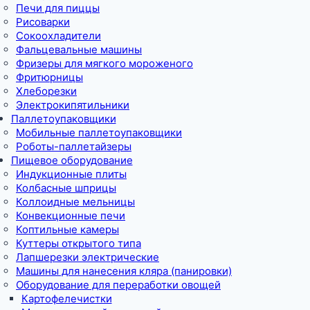
Печи для пиццы
Рисоварки
Сокоохладители
Фальцевальные машины
Фризеры для мягкого мороженого
Фритюрницы
Хлеборезки
Электрокипятильники
Паллетоупаковщики
Мобильные паллетоупаковщики
Роботы-паллетайзеры
Пищевое оборудование
Индукционные плиты
Колбасные шприцы
Коллоидные мельницы
Конвекционные печи
Коптильные камеры
Куттеры открытого типа
Лапшерезки электрические
Машины для нанесения кляра (панировки)
Оборудование для переработки овощей
Картофелечистки