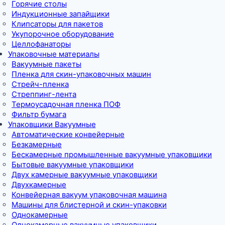
Горячие столы
Индукционные запайщики
Клипсаторы для пакетов
Укупорочное оборудование
Целлофанаторы
Упаковочные материалы
Вакуумные пакеты
Пленка для скин-упаковочных машин
Стрейч-пленка
Стреппинг-лента
Термоусадочная пленка ПОФ
Фильтр бумага
Упаковщики Вакуумные
Автоматические конвейерные
Безкамерные
Бескамерные промышленные вакуумные упаковщики
Бытовые вакуумные упаковщики
Двух камерные вакуумные упаковщики
Двухкамерные
Конвейерная вакуум упаковочная машина
Машины для блистерной и скин-упаковки
Однокамерные
Однокамерные вакуумные упаковщики