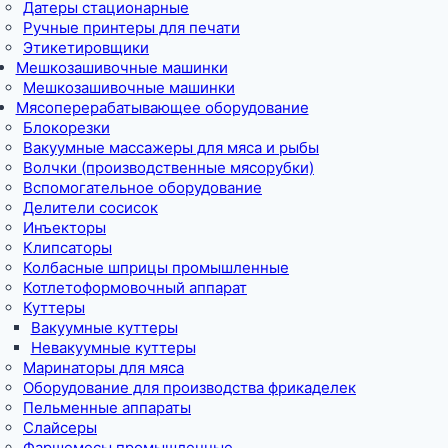
Датеры стационарные
Ручные принтеры для печати
Этикетировщики
Мешкозашивочные машинки
Мешкозашивочные машинки
Мясоперерабатывающее оборудование
Блокорезки
Вакуумные массажеры для мяса и рыбы
Волчки (производственные мясорубки)
Вспомогательное оборудование
Делители сосисок
Инъекторы
Клипсаторы
Колбасные шприцы промышленные
Котлетоформовочный аппарат
Куттеры
Вакуумные куттеры
Невакуумные куттеры
Маринаторы для мяса
Оборудование для производства фрикаделек
Пельменные аппараты
Слайсеры
Фаршемесы промышленные