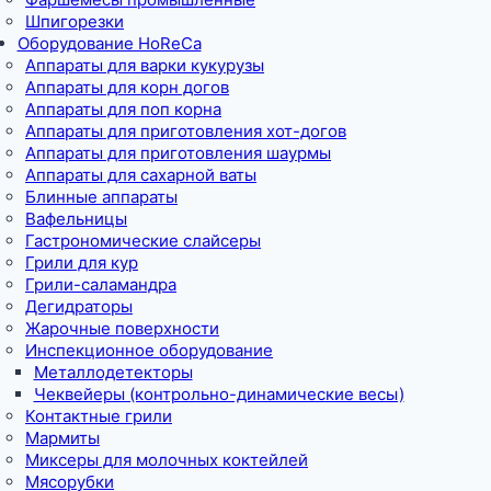
Шпигорезки
Оборудование HoReCa
Аппараты для варки кукурузы
Аппараты для корн догов
Аппараты для поп корна
Аппараты для приготовления хот-догов
Аппараты для приготовления шаурмы
Аппараты для сахарной ваты
Блинные аппараты
Вафельницы
Гастрономические слайсеры
Грили для кур
Грили-саламандра
Дегидраторы
Жарочные поверхности
Инспекционное оборудование
Металлодетекторы
Чеквейеры (контрольно-динамические весы)
Контактные грили
Мармиты
Миксеры для молочных коктейлей
Мясорубки