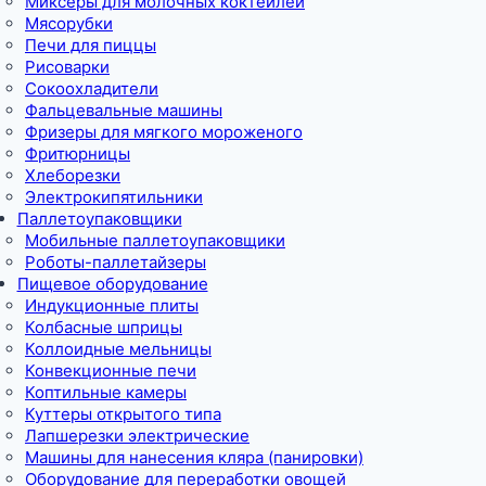
Миксеры для молочных коктейлей
Мясорубки
Печи для пиццы
Рисоварки
Сокоохладители
Фальцевальные машины
Фризеры для мягкого мороженого
Фритюрницы
Хлеборезки
Электрокипятильники
Паллетоупаковщики
Мобильные паллетоупаковщики
Роботы-паллетайзеры
Пищевое оборудование
Индукционные плиты
Колбасные шприцы
Коллоидные мельницы
Конвекционные печи
Коптильные камеры
Куттеры открытого типа
Лапшерезки электрические
Машины для нанесения кляра (панировки)
Оборудование для переработки овощей