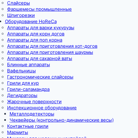
Слайсеры
Фаршемесы промышленные
Шпигорезки
Оборудование HoReCa
Аппараты для варки кукурузы
Аппараты для корн догов
Аппараты для поп корна
Аппараты для приготовления хот-догов
Аппараты для приготовления шаурмы
Аппараты для сахарной ваты
Блинные аппараты
Вафельницы
Гастрономические слайсеры
Грили для кур
Грили-саламандра
Дегидраторы
Жарочные поверхности
Инспекционное оборудование
Металлодетекторы
Чеквейеры (контрольно-динамические весы)
Контактные грили
Мармиты