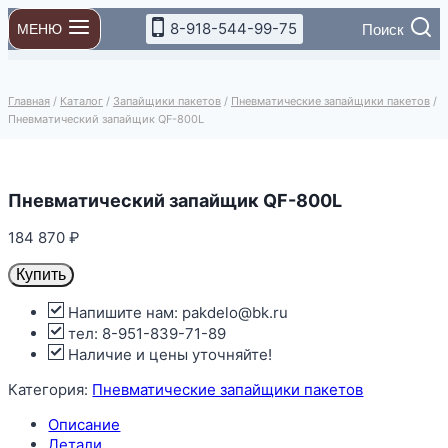
Перейти
8-918-544-99-75
Поиск
МЕНЮ
к
содержимому
Главная
/
Каталог
/
Запайщики пакетов
/
Пневматические запайщики пакетов
/
Пневматический запайщик QF-800L
Пневматический запайщик QF-800L
184 870
₽
Купить
Напишите нам: pakdelo@bk.ru
тел: 8-951-839-71-89
Наличие и цены уточняйте!
Категория:
Пневматические запайщики пакетов
Описание
Детали