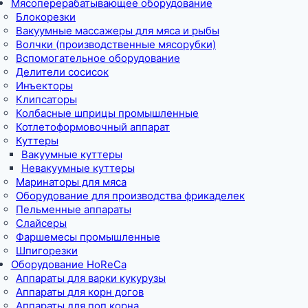
Мясоперерабатывающее оборудование
Блокорезки
Вакуумные массажеры для мяса и рыбы
Волчки (производственные мясорубки)
Вспомогательное оборудование
Делители сосисок
Инъекторы
Клипсаторы
Колбасные шприцы промышленные
Котлетоформовочный аппарат
Куттеры
Вакуумные куттеры
Невакуумные куттеры
Маринаторы для мяса
Оборудование для производства фрикаделек
Пельменные аппараты
Слайсеры
Фаршемесы промышленные
Шпигорезки
Оборудование HoReCa
Аппараты для варки кукурузы
Аппараты для корн догов
Аппараты для поп корна