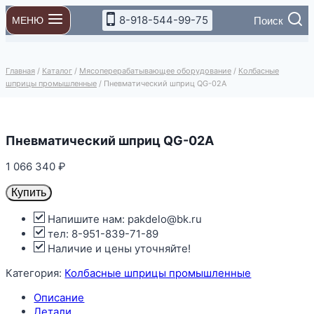
Перейти
8-918-544-99-75
Поиск
МЕНЮ
к
содержимому
Главная
/
Каталог
/
Мясоперерабатывающее оборудование
/
Колбасные
шприцы промышленные
/
Пневматический шприц QG-02A
Пневматический шприц QG-02A
1 066 340
₽
Купить
Напишите нам: pakdelo@bk.ru
тел: 8-951-839-71-89
Наличие и цены уточняйте!
Категория:
Колбасные шприцы промышленные
Описание
Детали