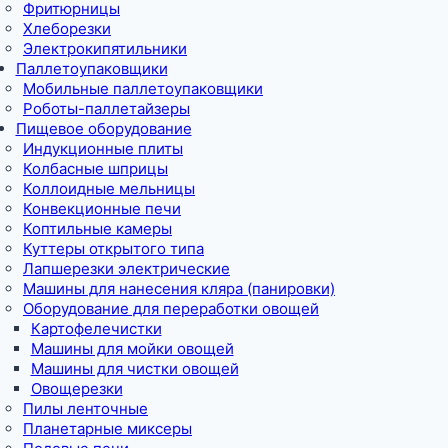
Фритюрницы
Хлеборезки
Электрокипятильники
Паллетоупаковщики
Мобильные паллетоупаковщики
Роботы-паллетайзеры
Пищевое оборудование
Индукционные плиты
Колбасные шприцы
Коллоидные мельницы
Конвекционные печи
Коптильные камеры
Куттеры открытого типа
Лапшерезки электрические
Машины для нанесения кляра (панировки)
Оборудование для переработки овощей
Картофелечистки
Машины для мойки овощей
Машины для чистки овощей
Овощерезки
Пилы ленточные
Планетарные миксеры