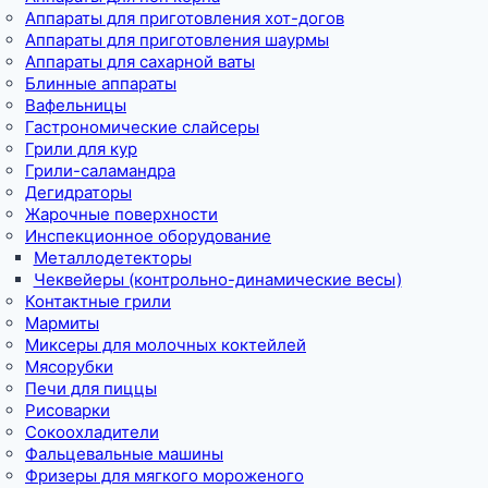
Аппараты для приготовления хот-догов
Аппараты для приготовления шаурмы
Аппараты для сахарной ваты
Блинные аппараты
Вафельницы
Гастрономические слайсеры
Грили для кур
Грили-саламандра
Дегидраторы
Жарочные поверхности
Инспекционное оборудование
Металлодетекторы
Чеквейеры (контрольно-динамические весы)
Контактные грили
Мармиты
Миксеры для молочных коктейлей
Мясорубки
Печи для пиццы
Рисоварки
Сокоохладители
Фальцевальные машины
Фризеры для мягкого мороженого