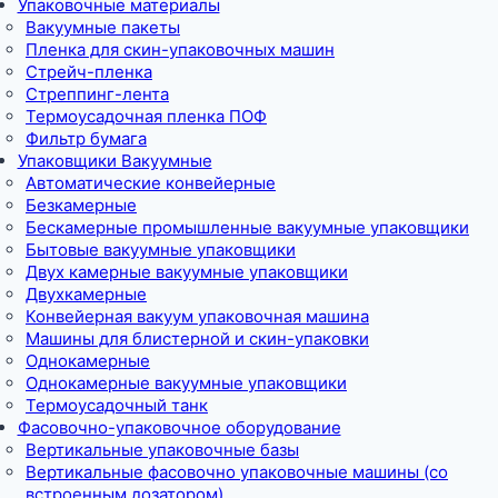
Упаковочные материалы
Вакуумные пакеты
Пленка для скин-упаковочных машин
Стрейч-пленка
Стреппинг-лента
Термоусадочная пленка ПОФ
Фильтр бумага
Упаковщики Вакуумные
Автоматические конвейерные
Безкамерные
Бескамерные промышленные вакуумные упаковщики
Бытовые вакуумные упаковщики
Двух камерные вакуумные упаковщики
Двухкамерные
Конвейерная вакуум упаковочная машина
Машины для блистерной и скин-упаковки
Однокамерные
Однокамерные вакуумные упаковщики
Термоусадочный танк
Фасовочно-упаковочное оборудование
Вертикальные упаковочные базы
Вертикальные фасовочно упаковочные машины (со
встроенным дозатором)