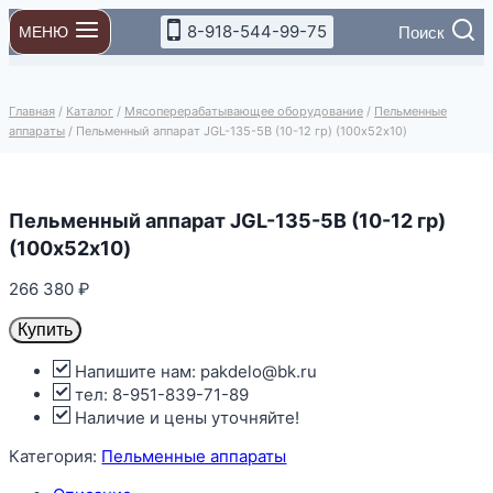
Перейти
8-918-544-99-75
Поиск
МЕНЮ
к
содержимому
Главная
/
Каталог
/
Мясоперерабатывающее оборудование
/
Пельменные
аппараты
/
Пельменный аппарат JGL-135-5B (10-12 гр) (100х52х10)
Пельменный аппарат JGL-135-5B (10-12 гр)
(100х52х10)
266 380
₽
Купить
Напишите нам: pakdelo@bk.ru
тел: 8-951-839-71-89
Наличие и цены уточняйте!
Категория:
Пельменные аппараты