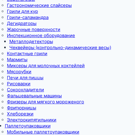
Гастрономические слайсеры
Грили для кур
Грили-саламандра
Дегидраторы
Жарочные поверхности
Инспекционное оборудование
Металлодетекторы
Чеквейеры (контрольно-динамические весы)
Контактные грили
Мармиты
Миксеры для молочных коктейлей
Мясорубки
Печи для пиццы
Рисоварки
Сокоохладители
Фальцевальные машины
Фризеры для мягкого мороженого
Фритюрницы
Хлеборезки
Электрокипятильники
Паллетоупаковщики
Мобильные паллетоупаковщики