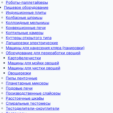
Роботы-паллетайзеры
Пищевое оборудование
Индукционные плиты
Колбасные шприцы
Коллоидные мельницы
Конвекционные печи
Коптильные камеры
Куттеры открытого типа
Лапшерезки электрические
Машины для нанесения кляра (панировки)
Оборудование для переработки овощей
Картофелечистки
Машины для мойки овощей
Машины для чистки овощей
Овощерезки
Пилы ленточные
Планетарные миксеры
Подовые печи
Производственные слайсеры
Расстоечные шкафы
Спиральные тестомесы
Тестоделители-округлители