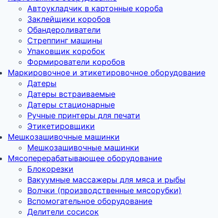
Автоукладчик в картонные короба
Заклейщики коробов
Обандероливатели
Стреппинг машины
Упаковщик коробок
Формирователи коробов
Маркировочное и этикетировочное оборудование
Датеры
Датеры встраиваемые
Датеры стационарные
Ручные принтеры для печати
Этикетировщики
Мешкозашивочные машинки
Мешкозашивочные машинки
Мясоперерабатывающее оборудование
Блокорезки
Вакуумные массажеры для мяса и рыбы
Волчки (производственные мясорубки)
Вспомогательное оборудование
Делители сосисок