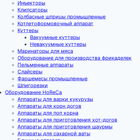
Инъекторы
Клипсаторы
Колбасные шприцы промышленные
Котлетоформовочный аппарат
Куттеры
Вакуумные куттеры
Невакуумные куттеры
Маринаторы для мяса
Оборудование для производства фрикаделек
Пельменные аппараты
Слайсеры
Фаршемесы промышленные
Шпигорезки
Оборудование HoReCa
Аппараты для варки кукурузы
Аппараты для корн догов
Аппараты для поп корна
Аппараты для приготовления хот-догов
Аппараты для приготовления шаурмы
Аппараты для сахарной ваты