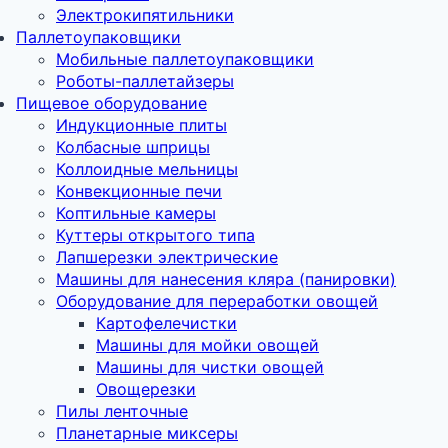
Электрокипятильники
Паллетоупаковщики
Мобильные паллетоупаковщики
Роботы-паллетайзеры
Пищевое оборудование
Индукционные плиты
Колбасные шприцы
Коллоидные мельницы
Конвекционные печи
Коптильные камеры
Куттеры открытого типа
Лапшерезки электрические
Машины для нанесения кляра (панировки)
Оборудование для переработки овощей
Картофелечистки
Машины для мойки овощей
Машины для чистки овощей
Овощерезки
Пилы ленточные
Планетарные миксеры