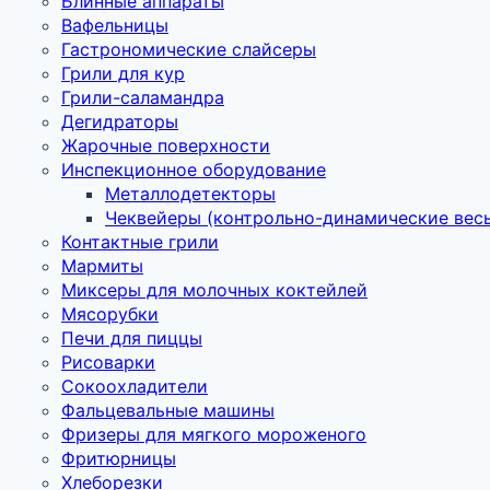
Блинные аппараты
Вафельницы
Гастрономические слайсеры
Грили для кур
Грили-саламандра
Дегидраторы
Жарочные поверхности
Инспекционное оборудование
Металлодетекторы
Чеквейеры (контрольно-динамические вес
Контактные грили
Мармиты
Миксеры для молочных коктейлей
Мясорубки
Печи для пиццы
Рисоварки
Сокоохладители
Фальцевальные машины
Фризеры для мягкого мороженого
Фритюрницы
Хлеборезки