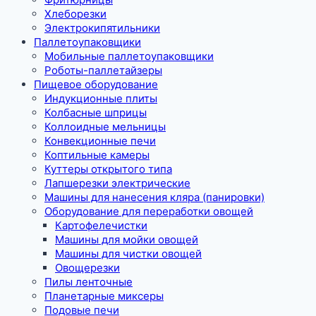
Хлеборезки
Электрокипятильники
Паллетоупаковщики
Мобильные паллетоупаковщики
Роботы-паллетайзеры
Пищевое оборудование
Индукционные плиты
Колбасные шприцы
Коллоидные мельницы
Конвекционные печи
Коптильные камеры
Куттеры открытого типа
Лапшерезки электрические
Машины для нанесения кляра (панировки)
Оборудование для переработки овощей
Картофелечистки
Машины для мойки овощей
Машины для чистки овощей
Овощерезки
Пилы ленточные
Планетарные миксеры
Подовые печи