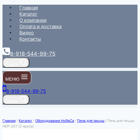
Перейти
Главная
к
Каталог
содержимому
О компании
Оплата и доставка
Видео
Контакты
8-918-544-99-75
Поиск
МЕНЮ
8-918-544-99-75
Поиск
Главная
/
Каталог
/
Оборудование HoReCa
/
Печи для пиццы
/
Печь для пиццы
HEP-2ST (2 яруса)