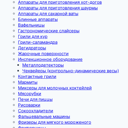
Аппараты для приготовления хот-догов
Аппараты для приготовления шаурмы
Аппараты для сахарной ваты
Блинные аппараты
Вафельницы
Гастрономические слайсеры
Грили для кур
Грили-саламандра
Дегидраторы
Жарочные поверхности
Инспекционное оборудование
Металлодетекторы
Чеквейеры (контрольно-динамические весы)
Контактные грили
Мармиты
Миксеры для молочных коктейлей
Мясорубки
Печи для пиццы
Рисоварки
Сокоохладители
Фальцевальные машины
Фризеры для мягкого мороженого
Фритюрницы