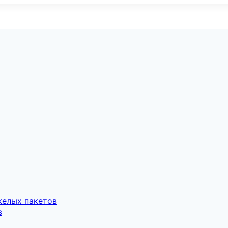
желых пакетов
в