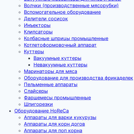
Волчки (производственные мясорубки)
Вспомогательное оборудование
Делители сосисок
Инъекторы
Клипсаторы
Колбасные шприцы промышленные
Котлетоформовочный аппарат
Куттеры
Вакуумные куттеры
Невакуумные куттеры
Маринаторы для мяса
Оборудование для производства фрикаделек
Пельменные аппараты
Слайсеры
Фаршемесы промышленные
Шпигорезки
Оборудование HoReCa
Аппараты для варки кукурузы
Аппараты для корн догов
Аппараты для поп корна