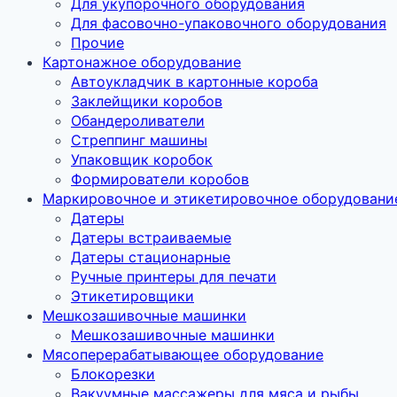
Для укупорочного оборудования
Для фасовочно-упаковочного оборудования
Прочие
Картонажное оборудование
Автоукладчик в картонные короба
Заклейщики коробов
Обандероливатели
Стреппинг машины
Упаковщик коробок
Формирователи коробов
Маркировочное и этикетировочное оборудовани
Датеры
Датеры встраиваемые
Датеры стационарные
Ручные принтеры для печати
Этикетировщики
Мешкозашивочные машинки
Мешкозашивочные машинки
Мясоперерабатывающее оборудование
Блокорезки
Вакуумные массажеры для мяса и рыбы