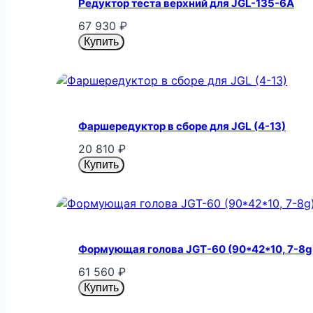
Редуктор теста верхний для JGL-135-6A
67 930
₽
Купить
Фаршередуктор в сборе для JGL (4-13)
20 810
₽
Купить
Формующая голова JGT-60 (90*42*10, 7-8g
61 560
₽
Купить