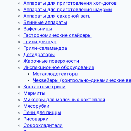
Аппараты для приготовления хот-догов
Аппараты для приготовления шаурмы
Аппараты для сахарной ваты
Блинные аппараты
Вафельницы
Гастрономические слайсеры
Грили для кур
Грили-саламандра
Дегидраторы
Жарочные поверхности
Инспекционное оборудование
Металлодетекторы
Чеквейеры (контрольно-динамические в
Контактные грили
Мармиты
Миксеры для молочных коктейлей
Мясорубки
Печи для пиццы
Рисоварки
Сокоохладители