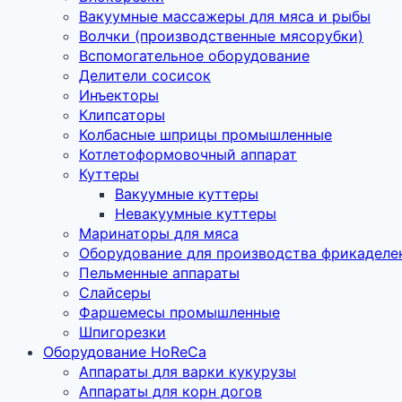
Вакуумные массажеры для мяса и рыбы
Волчки (производственные мясорубки)
Вспомогательное оборудование
Делители сосисок
Инъекторы
Клипсаторы
Колбасные шприцы промышленные
Котлетоформовочный аппарат
Куттеры
Вакуумные куттеры
Невакуумные куттеры
Маринаторы для мяса
Оборудование для производства фрикаделе
Пельменные аппараты
Слайсеры
Фаршемесы промышленные
Шпигорезки
Оборудование HoReCa
Аппараты для варки кукурузы
Аппараты для корн догов