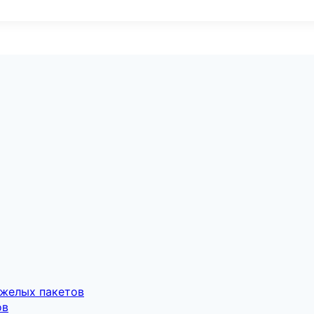
яжелых пакетов
ов