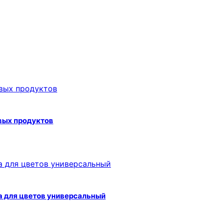
вых продуктов
а для цветов универсальный