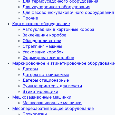
Для термоусадочного оборудования
Для укупорочного оборудования
Для фасовочно-упаковочного оборудования
Прочие
Картонажное оборудование
Автоукладчик в картонные короба
Заклейщики коробов
Обандероливатели
Стреппинг машины
Упаковщик коробок
Формирователи коробов
Маркировочное и этикетировочное оборудовани
Датеры
Датеры встраиваемые
Датеры стационарные
Ручные принтеры для печати
Этикетировщики
Мешкозашивочные машинки
Мешкозашивочные машинки
Мясоперерабатывающее оборудование
Блокорезки