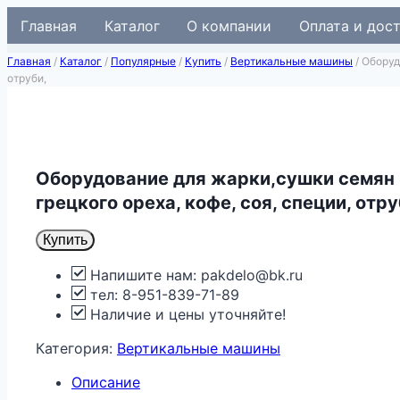
Перейти
Главная
Каталог
О компании
Оплата и дос
к
содержимому
Главная
/
Каталог
/
Популярные
/
Купить
/
Вертикальные машины
/
Оборуд
отруби,
Оборудование для жарки,сушки семян п
грецкого ореха, кофе, соя, специи, отру
Купить
Напишите нам: pakdelo@bk.ru
тел: 8-951-839-71-89
Наличие и цены уточняйте!
Категория:
Вертикальные машины
Описание