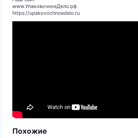
www.УпаковочноеДело.рф
https://upakovochnoedelo.ru
Похожие