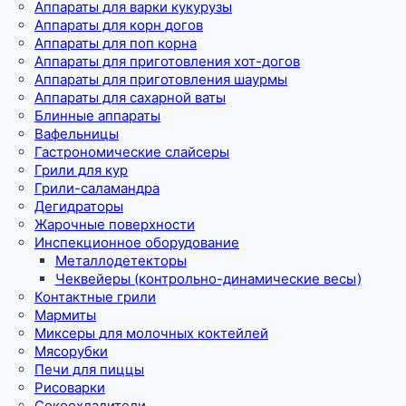
Аппараты для варки кукурузы
Аппараты для корн догов
Аппараты для поп корна
Аппараты для приготовления хот-догов
Аппараты для приготовления шаурмы
Аппараты для сахарной ваты
Блинные аппараты
Вафельницы
Гастрономические слайсеры
Грили для кур
Грили-саламандра
Дегидраторы
Жарочные поверхности
Инспекционное оборудование
Металлодетекторы
Чеквейеры (контрольно-динамические весы)
Контактные грили
Мармиты
Миксеры для молочных коктейлей
Мясорубки
Печи для пиццы
Рисоварки
Сокоохладители