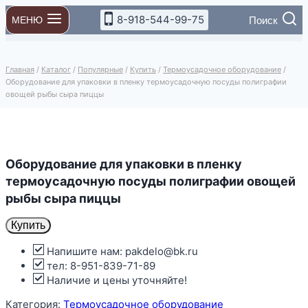
Перейти
8-918-544-99-75
Поиск
МЕНЮ
к
содержимому
Главная
/
Каталог
/
Популярные
/
Купить
/
Термоусадочное оборудование
/
Оборудование для упаковки в пленку термоусадочную посуды полиграфии
овощей рыбы сыра пиццы
Оборудование для упаковки в пленку
термоусадочную посуды полиграфии овощей
рыбы сыра пиццы
Купить
Напишите нам: pakdelo@bk.ru
тел: 8-951-839-71-89
Наличие и цены уточняйте!
Категория:
Термоусадочное оборудование