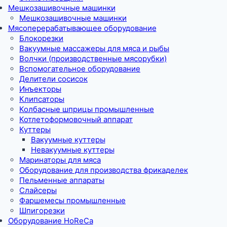
Мешкозашивочные машинки
Мешкозашивочные машинки
Мясоперерабатывающее оборудование
Блокорезки
Вакуумные массажеры для мяса и рыбы
Волчки (производственные мясорубки)
Вспомогательное оборудование
Делители сосисок
Инъекторы
Клипсаторы
Колбасные шприцы промышленные
Котлетоформовочный аппарат
Куттеры
Вакуумные куттеры
Невакуумные куттеры
Маринаторы для мяса
Оборудование для производства фрикаделек
Пельменные аппараты
Слайсеры
Фаршемесы промышленные
Шпигорезки
Оборудование HoReCa