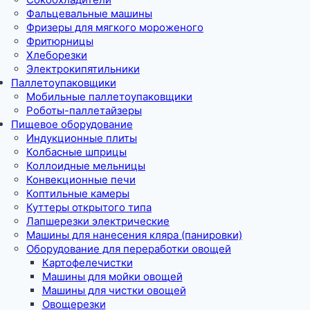
Фальцевальные машины
Фризеры для мягкого мороженого
Фритюрницы
Хлеборезки
Электрокипятильники
Паллетоупаковщики
Мобильные паллетоупаковщики
Роботы-паллетайзеры
Пищевое оборудование
Индукционные плиты
Колбасные шприцы
Коллоидные мельницы
Конвекционные печи
Коптильные камеры
Куттеры открытого типа
Лапшерезки электрические
Машины для нанесения кляра (панировки)
Оборудование для переработки овощей
Картофелечистки
Машины для мойки овощей
Машины для чистки овощей
Овощерезки