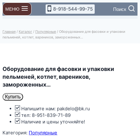
Перейти
8-918-544-99-75
Поиск
МЕНЮ
к
содержимому
Главная
/
Каталог
/
Популярные
/
Оборудование для фасовки и упаковки
пельменей, котлет, вареников, замороженных…
Оборудование для фасовки и упаковки
пельменей, котлет, вареников,
замороженных…
Купить
Напишите нам: pakdelo@bk.ru
тел: 8-951-839-71-89
Наличие и цены уточняйте!
Категория:
Популярные