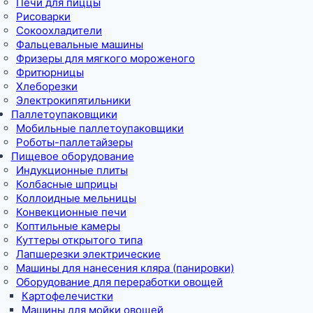
Печи для пиццы
Рисоварки
Сокоохладители
Фальцевальные машины
Фризеры для мягкого мороженого
Фритюрницы
Хлеборезки
Электрокипятильники
Паллетоупаковщики
Мобильные паллетоупаковщики
Роботы-паллетайзеры
Пищевое оборудование
Индукционные плиты
Колбасные шприцы
Коллоидные мельницы
Конвекционные печи
Коптильные камеры
Куттеры открытого типа
Лапшерезки электрические
Машины для нанесения кляра (панировки)
Оборудование для переработки овощей
Картофелечистки
Машины для мойки овощей