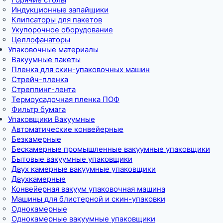
Индукционные запайщики
Клипсаторы для пакетов
Укупорочное оборудование
Целлофанаторы
Упаковочные материалы
Вакуумные пакеты
Пленка для скин-упаковочных машин
Стрейч-пленка
Стреппинг-лента
Термоусадочная пленка ПОФ
Фильтр бумага
Упаковщики Вакуумные
Автоматические конвейерные
Безкамерные
Бескамерные промышленные вакуумные упаковщики
Бытовые вакуумные упаковщики
Двух камерные вакуумные упаковщики
Двухкамерные
Конвейерная вакуум упаковочная машина
Машины для блистерной и скин-упаковки
Однокамерные
Однокамерные вакуумные упаковщики