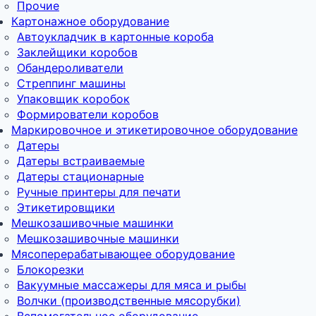
Прочие
Картонажное оборудование
Автоукладчик в картонные короба
Заклейщики коробов
Обандероливатели
Стреппинг машины
Упаковщик коробок
Формирователи коробов
Маркировочное и этикетировочное оборудование
Датеры
Датеры встраиваемые
Датеры стационарные
Ручные принтеры для печати
Этикетировщики
Мешкозашивочные машинки
Мешкозашивочные машинки
Мясоперерабатывающее оборудование
Блокорезки
Вакуумные массажеры для мяса и рыбы
Волчки (производственные мясорубки)
Вспомогательное оборудование