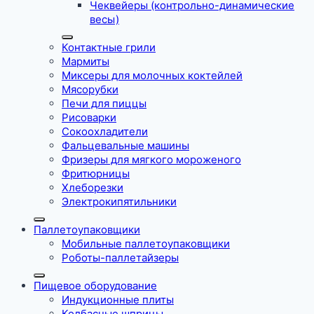
Чеквейеры (контрольно-динамические
весы)
Контактные грили
Мармиты
Миксеры для молочных коктейлей
Мясорубки
Печи для пиццы
Рисоварки
Сокоохладители
Фальцевальные машины
Фризеры для мягкого мороженого
Фритюрницы
Хлеборезки
Электрокипятильники
Паллетоупаковщики
Мобильные паллетоупаковщики
Роботы-паллетайзеры
Пищевое оборудование
Индукционные плиты
Колбасные шприцы