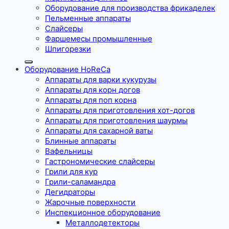
Оборудование для производства фрикаделек
Пельменные аппараты
Слайсеры
Фаршемесы промышленные
Шпигорезки
Оборудование HoReCa
Аппараты для варки кукурузы
Аппараты для корн догов
Аппараты для поп корна
Аппараты для приготовления хот-догов
Аппараты для приготовления шаурмы
Аппараты для сахарной ваты
Блинные аппараты
Вафельницы
Гастрономические слайсеры
Грили для кур
Грили-саламандра
Дегидраторы
Жарочные поверхности
Инспекционное оборудование
Металлодетекторы