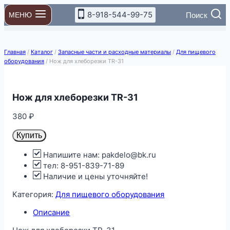
Перейти
8-918-544-99-75
Поиск
МЕНЮ
к
содержимому
Главная
/
Каталог
/
Запасные части и расходные материалы
/
Для пищевого
оборудования
/
Нож для хлеборезки TR-31
Нож для хлеборезки TR-31
380
₽
Купить
Напишите нам: pakdelo@bk.ru
тел: 8-951-839-71-89
Наличие и цены уточняйте!
Категория:
Для пищевого оборудования
Описание