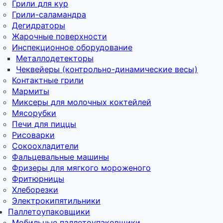
Грили для кур
Грили-саламандра
Дегидраторы
Жарочные поверхности
Инспекционное оборудование
Металлодетекторы
Чеквейеры (контрольно-динамические весы)
Контактные грили
Мармиты
Миксеры для молочных коктейлей
Мясорубки
Печи для пиццы
Рисоварки
Сокоохладители
Фальцевальные машины
Фризеры для мягкого мороженого
Фритюрницы
Хлеборезки
Электрокипятильники
Паллетоупаковщики
Мобильные паллетоупаковщики