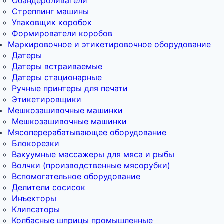
Обандероливатели
Стреппинг машины
Упаковщик коробок
Формирователи коробов
Маркировочное и этикетировочное оборудование
Датеры
Датеры встраиваемые
Датеры стационарные
Ручные принтеры для печати
Этикетировщики
Мешкозашивочные машинки
Мешкозашивочные машинки
Мясоперерабатывающее оборудование
Блокорезки
Вакуумные массажеры для мяса и рыбы
Волчки (производственные мясорубки)
Вспомогательное оборудование
Делители сосисок
Инъекторы
Клипсаторы
Колбасные шприцы промышленные