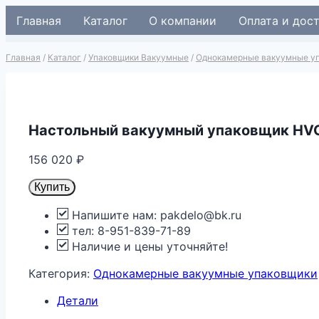
Перейти
Главная
Каталог
О компании
Оплата и дос
к
содержимому
Главная
/
Каталог
/
Упаковщики Вакуумные
/
Однокамерные вакуумные у
Настольный вакуумный упаковщик HVC-
156 020
₽
Купить
Напишите нам: pakdelo@bk.ru
тел: 8-951-839-71-89
Наличие и цены уточняйте!
Категория:
Однокамерные вакуумные упаковщики
Детали