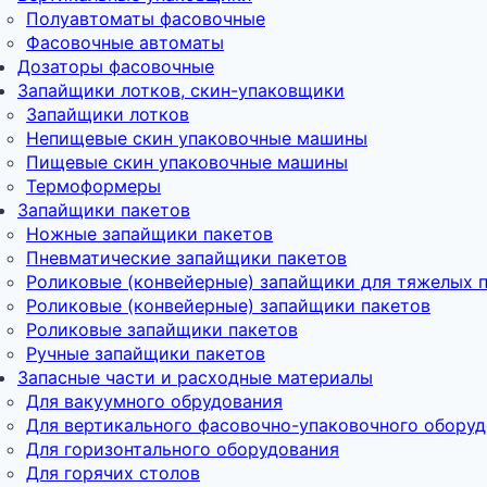
Полуавтоматы фасовочные
Фасовочные автоматы
Дозаторы фасовочные
Запайщики лотков, скин-упаковщики
Запайщики лотков
Непищевые скин упаковочные машины
Пищевые скин упаковочные машины
Термоформеры
Запайщики пакетов
Ножные запайщики пакетов
Пневматические запайщики пакетов
Роликовые (конвейерные) запайщики для тяжелых 
Роликовые (конвейерные) запайщики пакетов
Роликовые запайщики пакетов
Ручные запайщики пакетов
Запасные части и расходные материалы
Для вакуумного обрудования
Для вертикального фасовочно-упаковочного обору
Для горизонтального оборудования
Для горячих столов