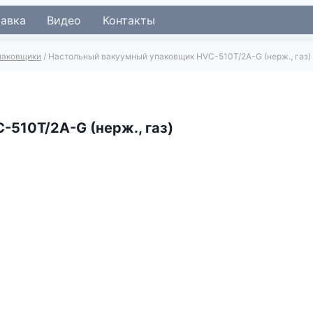
тавка
Видео
Контакты
паковщики
/
Настольный вакуумный упаковщик HVC-510T/2A-G (нерж., газ)
510T/2A-G (нерж., газ)