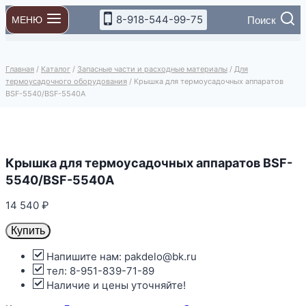
Перейти
8-918-544-99-75
Поиск
МЕНЮ
к
содержимому
Главная
/
Каталог
/
Запасные части и расходные материалы
/
Для
термоусадочного оборудования
/
Крышка для термоусадочных аппаратов
BSF-5540/BSF-5540A
Крышка для термоусадочных аппаратов BSF-
5540/BSF-5540A
14 540
₽
Купить
Напишите нам: pakdelo@bk.ru
тел: 8-951-839-71-89
Наличие и цены уточняйте!