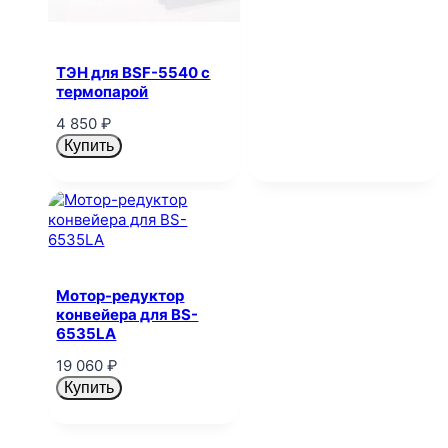
ТЭН для BSF-5540 с
термопарой
4 850
₽
Купить
Мотор-редуктор
конвейера для BS-
6535LA
19 060
₽
Купить