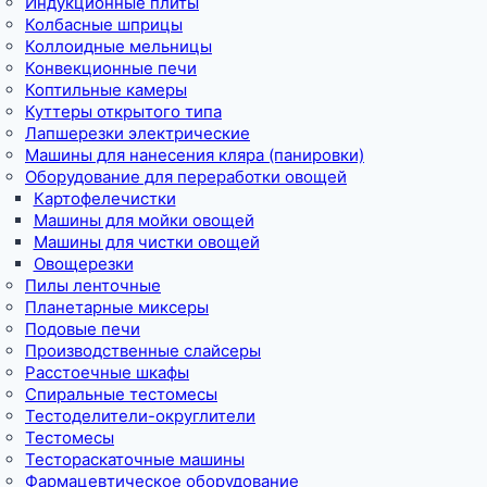
Индукционные плиты
Колбасные шприцы
Коллоидные мельницы
Конвекционные печи
Коптильные камеры
Куттеры открытого типа
Лапшерезки электрические
Машины для нанесения кляра (панировки)
Оборудование для переработки овощей
Картофелечистки
Машины для мойки овощей
Машины для чистки овощей
Овощерезки
Пилы ленточные
Планетарные миксеры
Подовые печи
Производственные слайсеры
Расстоечные шкафы
Спиральные тестомесы
Тестоделители-округлители
Тестомесы
Тестораскаточные машины
Фармацевтическое оборудование