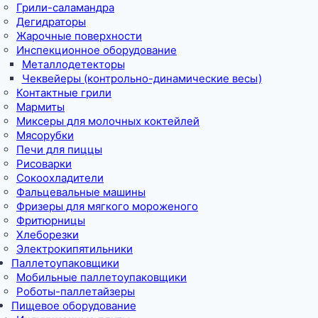
Грили-саламандра
Дегидраторы
Жарочные поверхности
Инспекционное оборудование
Металлодетекторы
Чеквейеры (контрольно-динамические весы)
Контактные грили
Мармиты
Миксеры для молочных коктейлей
Мясорубки
Печи для пиццы
Рисоварки
Сокоохладители
Фальцевальные машины
Фризеры для мягкого мороженого
Фритюрницы
Хлеборезки
Электрокипятильники
Паллетоупаковщики
Мобильные паллетоупаковщики
Роботы-паллетайзеры
Пищевое оборудование