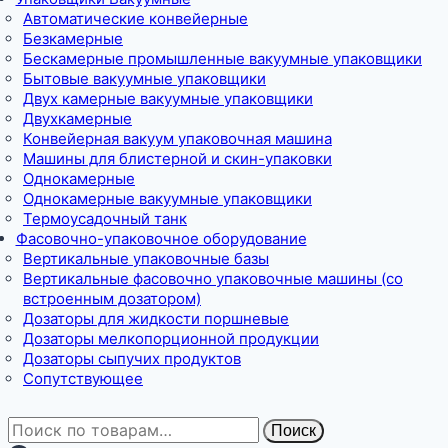
Автоматические конвейерные
Безкамерные
Бескамерные промышленные вакуумные упаковщики
Бытовые вакуумные упаковщики
Двух камерные вакуумные упаковщики
Двухкамерные
Конвейерная вакуум упаковочная машина
Машины для блистерной и скин-упаковки
Однокамерные
Однокамерные вакуумные упаковщики
Термоусадочный танк
Фасовочно-упаковочное оборудование
Вертикальные упаковочные базы
Вертикальные фасовочно упаковочные машины (со
встроенным дозатором)
Дозаторы для жидкости поршневые
Дозаторы мелкопорционной продукции
Дозаторы сыпучих продуктов
Сопутствующее
Искать:
Поиск