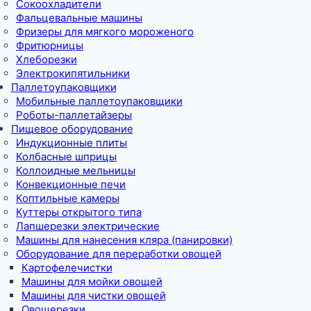
Сокоохладители
Фальцевальные машины
Фризеры для мягкого мороженого
Фритюрницы
Хлеборезки
Электрокипятильники
Паллетоупаковщики
Мобильные паллетоупаковщики
Роботы-паллетайзеры
Пищевое оборудование
Индукционные плиты
Колбасные шприцы
Коллоидные мельницы
Конвекционные печи
Коптильные камеры
Куттеры открытого типа
Лапшерезки электрические
Машины для нанесения кляра (панировки)
Оборудование для переработки овощей
Картофелечистки
Машины для мойки овощей
Машины для чистки овощей
Овощерезки