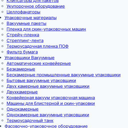
Клипсаторы для пакетов
Укупорочное оборудование
Целлофанаторы
Упаковочные материалы
Вакуумные пакеты
Пленка для скин-упаковочных машин
Стрейч-пленка
Стреппинг-лента
Термоусадочная пленка ПОФ
Фильтр бумага
Упаковщики Вакуумные
Автоматические конвейерные
Безкамерные
Бескамерные промышленные вакуумные упаковщики
Бытовые вакуумные упаковщики
Двух камерные вакуумные упаковщики
Двухкамерные
Конвейерная вакуум упаковочная машина
Машины для блистерной и скин-упаковки
Однокамерные
Однокамерные вакуумные упаковщики
Термоусадочный танк
Фасовочно-упаковочное оборудование