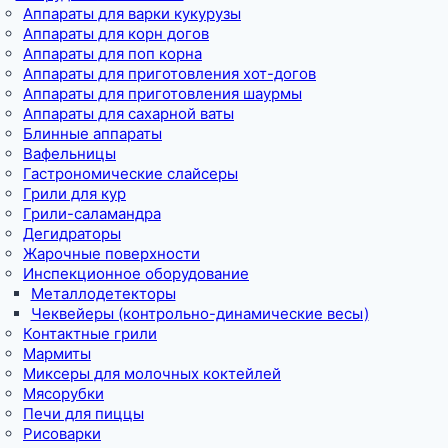
Аппараты для варки кукурузы
Аппараты для корн догов
Аппараты для поп корна
Аппараты для приготовления хот-догов
Аппараты для приготовления шаурмы
Аппараты для сахарной ваты
Блинные аппараты
Вафельницы
Гастрономические слайсеры
Грили для кур
Грили-саламандра
Дегидраторы
Жарочные поверхности
Инспекционное оборудование
Металлодетекторы
Чеквейеры (контрольно-динамические весы)
Контактные грили
Мармиты
Миксеры для молочных коктейлей
Мясорубки
Печи для пиццы
Рисоварки