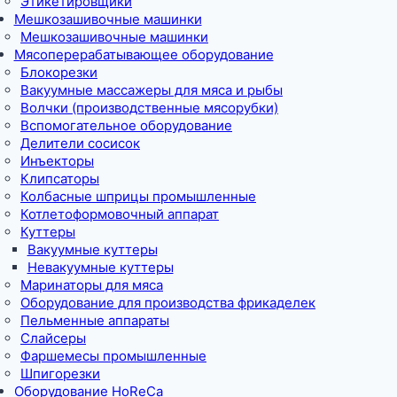
Этикетировщики
Мешкозашивочные машинки
Мешкозашивочные машинки
Мясоперерабатывающее оборудование
Блокорезки
Вакуумные массажеры для мяса и рыбы
Волчки (производственные мясорубки)
Вспомогательное оборудование
Делители сосисок
Инъекторы
Клипсаторы
Колбасные шприцы промышленные
Котлетоформовочный аппарат
Куттеры
Вакуумные куттеры
Невакуумные куттеры
Маринаторы для мяса
Оборудование для производства фрикаделек
Пельменные аппараты
Слайсеры
Фаршемесы промышленные
Шпигорезки
Оборудование HoReCa