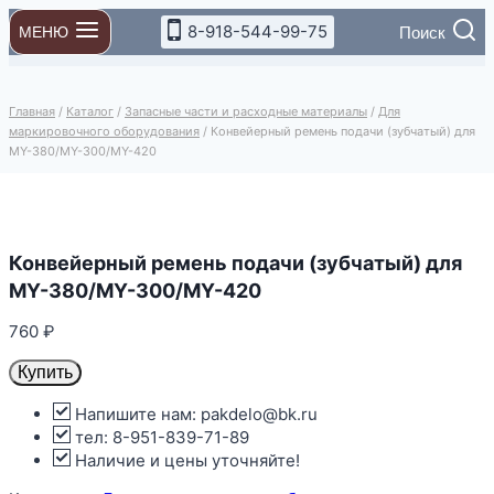
Перейти
8-918-544-99-75
Поиск
МЕНЮ
к
содержимому
Главная
/
Каталог
/
Запасные части и расходные материалы
/
Для
маркировочного оборудования
/
Конвейерный ремень подачи (зубчатый) для
MY-380/MY-300/MY-420
Конвейерный ремень подачи (зубчатый) для
MY-380/MY-300/MY-420
760
₽
Купить
Напишите нам: pakdelo@bk.ru
тел: 8-951-839-71-89
Наличие и цены уточняйте!