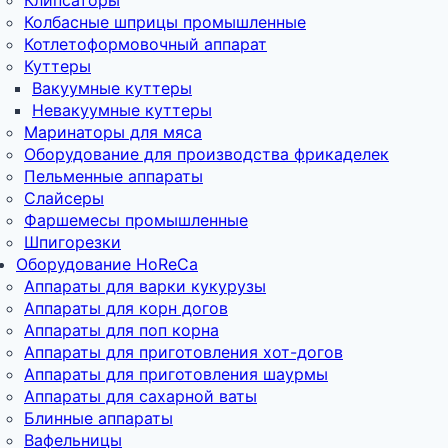
Колбасные шприцы промышленные
Котлетоформовочный аппарат
Куттеры
Вакуумные куттеры
Невакуумные куттеры
Маринаторы для мяса
Оборудование для производства фрикаделек
Пельменные аппараты
Слайсеры
Фаршемесы промышленные
Шпигорезки
Оборудование HoReCa
Аппараты для варки кукурузы
Аппараты для корн догов
Аппараты для поп корна
Аппараты для приготовления хот-догов
Аппараты для приготовления шаурмы
Аппараты для сахарной ваты
Блинные аппараты
Вафельницы