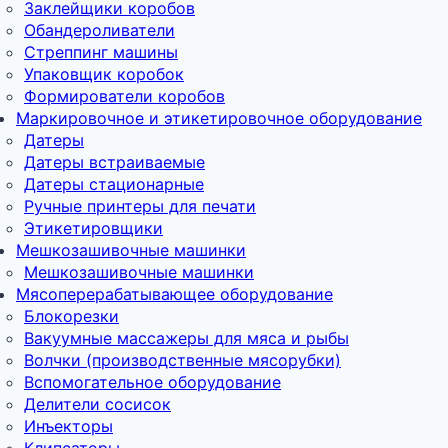
Заклейщики коробов
Обандероливатели
Стреппинг машины
Упаковщик коробок
Формирователи коробов
Маркировочное и этикетировочное оборудование
Датеры
Датеры встраиваемые
Датеры стационарные
Ручные принтеры для печати
Этикетировщики
Мешкозашивочные машинки
Мешкозашивочные машинки
Мясоперерабатывающее оборудование
Блокорезки
Вакуумные массажеры для мяса и рыбы
Волчки (производственные мясорубки)
Вспомогательное оборудование
Делители сосисок
Инъекторы
Клипсаторы