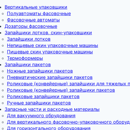
Вертикальные упаковщики
Полуавтоматы фасовочные
Фасовочные автоматы
Дозаторы фасовочные
Запайщики лотков, скин-упаковщики
Запайщики лотков
Непищевые скин упаковочные машины
Пищевые скин упаковочные машины
Термоформеры
Запайщики пакетов
Ножные запайщики пакетов
Пневматические запайщики пакетов
Роликовые (конвейерные) запайщики для тяжелых 
Роликовые (конвейерные) запайщики пакетов
Роликовые запайщики пакетов
Ручные запайщики пакетов
Запасные части и расходные материалы
Для вакуумного обрудования
Для вертикального фасовочно-упаковочного обору
Для горизонтального оборудования