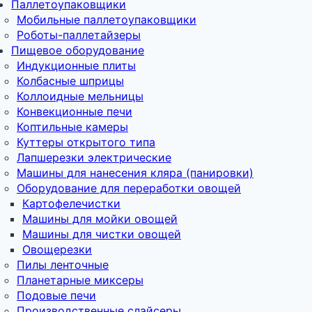
Паллетоупаковщики
Мобильные паллетоупаковщики
Роботы-паллетайзеры
Пищевое оборудование
Индукционные плиты
Колбасные шприцы
Коллоидные мельницы
Конвекционные печи
Коптильные камеры
Куттеры открытого типа
Лапшерезки электрические
Машины для нанесения кляра (панировки)
Оборудование для переработки овощей
Картофелечистки
Машины для мойки овощей
Машины для чистки овощей
Овощерезки
Пилы ленточные
Планетарные миксеры
Подовые печи
Производственные слайсеры