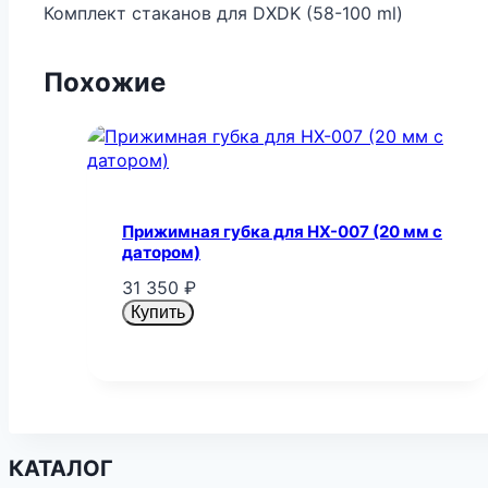
Комплект стаканов для DXDK (58-100 ml)
Похожие
Прижимная губка для HX-007 (20 мм с
датором)
31 350
₽
Купить
КАТАЛОГ