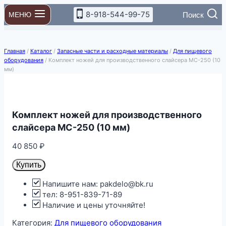
Перейти
8-918-544-99-75
Поиск
МЕНЮ
к
содержимому
Главная
/
Каталог
/
Запасные части и расходные материалы
/
Для пищевого
оборудования
/
Комплект ножей для производственного слайсера MC-250 (10
мм)
Комплект ножей для производственного
слайсера MC-250 (10 мм)
40 850
₽
Купить
Напишите нам: pakdelo@bk.ru
тел: 8-951-839-71-89
Наличие и цены уточняйте!
Категория:
Для пищевого оборудования