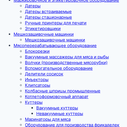
Маркировочное и этикетировочное оборудование
Датеры
Датеры встраиваемые
Датеры стационарные
Ручные принтеры для печати
Этикетировщики
Мешкозашивочные машинки
Мешкозашивочные машинки
Мясоперерабатывающее оборудование
Блокорезки
Вакуумные массажеры для мяса и рыбы
Волчки (производственные мясорубки)
Вспомогательное оборудование
Делители сосисок
Инъекторы
Клипсаторы
Колбасные шприцы промышленные
Котлетоформовочный аппарат
Куттеры
Вакуумные куттеры
Невакуумные куттеры
Маринаторы для мяса
Оборудование для производства фрикаделек