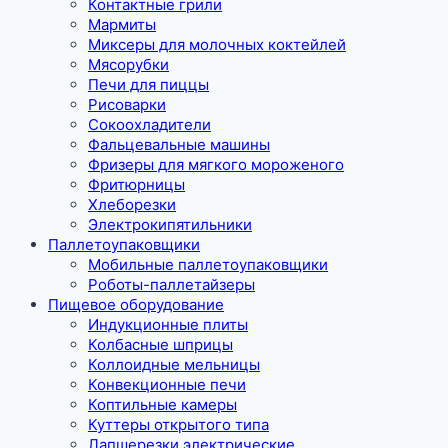
Контактные грили
Мармиты
Миксеры для молочных коктейлей
Мясорубки
Печи для пиццы
Рисоварки
Сокоохладители
Фальцевальные машины
Фризеры для мягкого мороженого
Фритюрницы
Хлеборезки
Электрокипятильники
Паллетоупаковщики
Мобильные паллетоупаковщики
Роботы-паллетайзеры
Пищевое оборудование
Индукционные плиты
Колбасные шприцы
Коллоидные мельницы
Конвекционные печи
Коптильные камеры
Куттеры открытого типа
Лапшерезки электрические