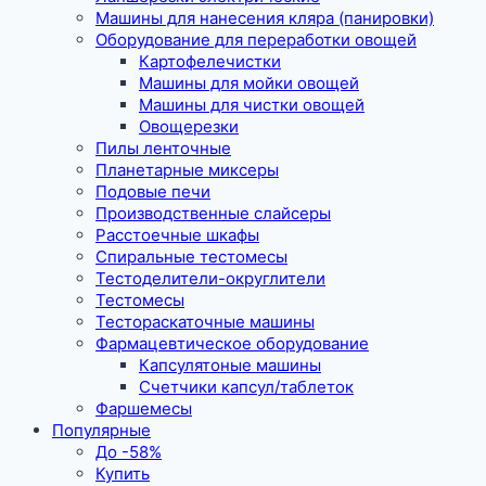
Машины для нанесения кляра (панировки)
Оборудование для переработки овощей
Картофелечистки
Машины для мойки овощей
Машины для чистки овощей
Овощерезки
Пилы ленточные
Планетарные миксеры
Подовые печи
Производственные слайсеры
Расстоечные шкафы
Спиральные тестомесы
Тестоделители-округлители
Тестомесы
Тестораскаточные машины
Фармацевтическое оборудование
Капсулятоные машины
Счетчики капсул/таблеток
Фаршемесы
Популярные
До -58%
Купить