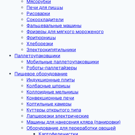
Мясорубки
Печи для пиццы
Рисоварки
Сокоохладители
Фальцевальные машины
Фризеры для мягкого мороженого
Фритюрницы
Хлеборезки
Электрокипятильники
Паллетоупаковщики
Мобильные паллетоупаковщики
Роботы-паллетайзеры
Пищевое оборудование
Индукционные плиты
Колбасные шприцы
Коллоидные мельницы
Конвекционные печи
Коптильные камеры
Куттеры открытого типа
Лапшерезки электрические
Машины для нанесения кляра (панировки)
Оборудование для переработки овощей
Картофелечистки