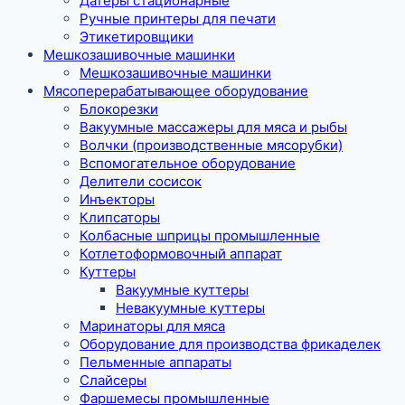
Датеры стационарные
Ручные принтеры для печати
Этикетировщики
Мешкозашивочные машинки
Мешкозашивочные машинки
Мясоперерабатывающее оборудование
Блокорезки
Вакуумные массажеры для мяса и рыбы
Волчки (производственные мясорубки)
Вспомогательное оборудование
Делители сосисок
Инъекторы
Клипсаторы
Колбасные шприцы промышленные
Котлетоформовочный аппарат
Куттеры
Вакуумные куттеры
Невакуумные куттеры
Маринаторы для мяса
Оборудование для производства фрикаделек
Пельменные аппараты
Слайсеры
Фаршемесы промышленные