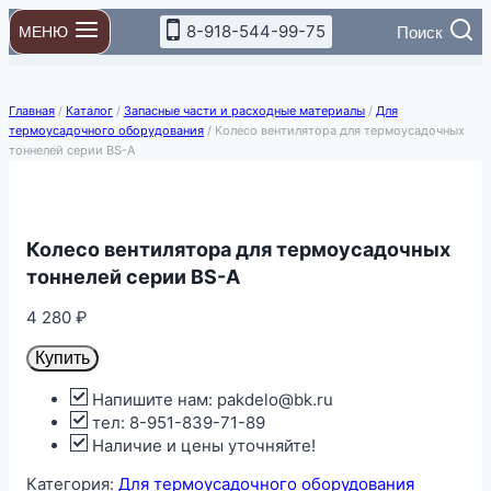
Перейти
8-918-544-99-75
Поиск
МЕНЮ
к
содержимому
Главная
/
Каталог
/
Запасные части и расходные материалы
/
Для
термоусадочного оборудования
/
Колесо вентилятора для термоусадочных
тоннелей серии BS-A
Колесо вентилятора для термоусадочных
тоннелей серии BS-A
4 280
₽
Купить
Напишите нам: pakdelo@bk.ru
тел: 8-951-839-71-89
Наличие и цены уточняйте!
Категория:
Для термоусадочного оборудования