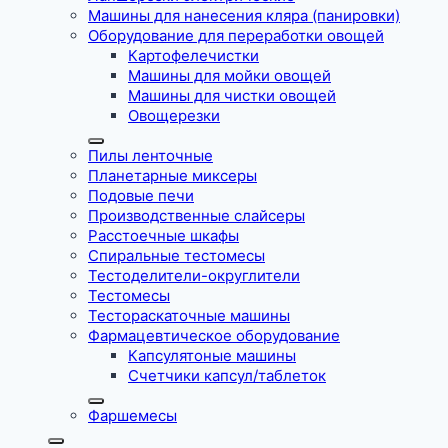
Машины для нанесения кляра (панировки)
Оборудование для переработки овощей
Картофелечистки
Машины для мойки овощей
Машины для чистки овощей
Овощерезки
Пилы ленточные
Планетарные миксеры
Подовые печи
Производственные слайсеры
Расстоечные шкафы
Спиральные тестомесы
Тестоделители-округлители
Тестомесы
Тестораскаточные машины
Фармацевтическое оборудование
Капсулятоные машины
Счетчики капсул/таблеток
Фаршемесы