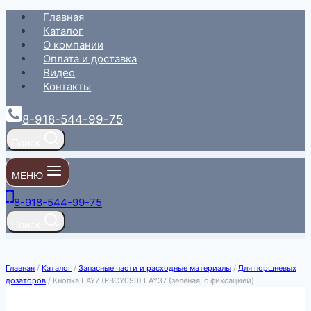
Перейти
Главная
к
Каталог
содержимому
О компании
Оплата и доставка
Видео
Контакты
8-918-544-99-75
Поиск
МЕНЮ
8-918-544-99-75
Поиск
Главная
/
Каталог
/
Запасные части и расходные материалы
/
Для поршневых
дозаторов
/
Кнопка LAY7 (PBCY090) LAY37 (зелёная, с фиксацией)