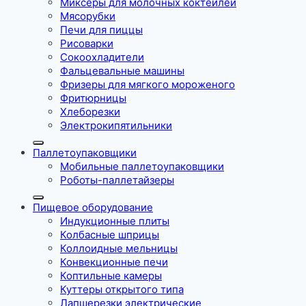
Миксеры для молочных коктейлей
Мясорубки
Печи для пиццы
Рисоварки
Сокоохладители
Фальцевальные машины
Фризеры для мягкого мороженого
Фритюрницы
Хлеборезки
Электрокипятильники
Паллетоупаковщики
Мобильные паллетоупаковщики
Роботы-паллетайзеры
Пищевое оборудование
Индукционные плиты
Колбасные шприцы
Коллоидные мельницы
Конвекционные печи
Коптильные камеры
Куттеры открытого типа
Лапшерезки электрические