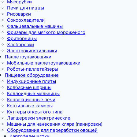
Мясорубки
Печи для пиццы
Рисоварки
Сокоохладители
Фальцевальные машины
Фризеры для мягкого мороженого
Фритюрницы
Хлеборезки
Электрокипятильники
Паллетоупаковщики
Мобильные паллетоупаковщики
Роботы-паллетайзеры
Пищевое оборудование
Индукционные плиты
Колбасные шприцы
Коллоидные мельницы
Конвекционные печи
Коптильные камеры
Куттеры открытого типа
Лапшерезки электрические
Машины для нанесения кляра (панировки)
Оборудование для переработки овощей
Картофелечистки