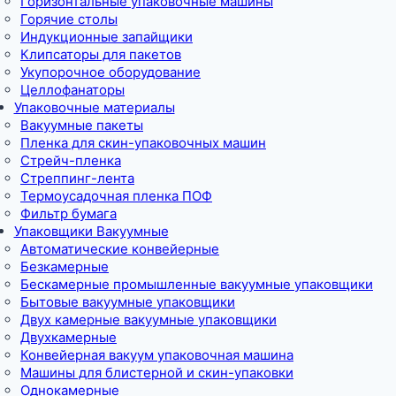
Горизонтальные упаковочные машины
Горячие столы
Индукционные запайщики
Клипсаторы для пакетов
Укупорочное оборудование
Целлофанаторы
Упаковочные материалы
Вакуумные пакеты
Пленка для скин-упаковочных машин
Стрейч-пленка
Стреппинг-лента
Термоусадочная пленка ПОФ
Фильтр бумага
Упаковщики Вакуумные
Автоматические конвейерные
Безкамерные
Бескамерные промышленные вакуумные упаковщики
Бытовые вакуумные упаковщики
Двух камерные вакуумные упаковщики
Двухкамерные
Конвейерная вакуум упаковочная машина
Машины для блистерной и скин-упаковки
Однокамерные