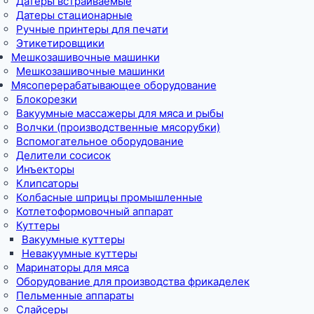
Датеры встраиваемые
Датеры стационарные
Ручные принтеры для печати
Этикетировщики
Мешкозашивочные машинки
Мешкозашивочные машинки
Мясоперерабатывающее оборудование
Блокорезки
Вакуумные массажеры для мяса и рыбы
Волчки (производственные мясорубки)
Вспомогательное оборудование
Делители сосисок
Инъекторы
Клипсаторы
Колбасные шприцы промышленные
Котлетоформовочный аппарат
Куттеры
Вакуумные куттеры
Невакуумные куттеры
Маринаторы для мяса
Оборудование для производства фрикаделек
Пельменные аппараты
Слайсеры