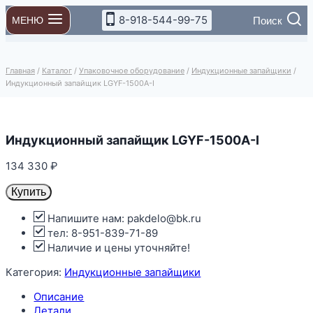
Перейти
8-918-544-99-75
Поиск
МЕНЮ
к
содержимому
Главная
/
Каталог
/
Упаковочное оборудование
/
Индукционные запайщики
/
Индукционный запайщик LGYF-1500A-I
Индукционный запайщик LGYF-1500A-I
134 330
₽
Купить
Напишите нам: pakdelo@bk.ru
тел: 8-951-839-71-89
Наличие и цены уточняйте!
Категория:
Индукционные запайщики
Описание
Детали