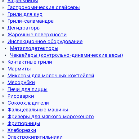
Вафельницы
Гастрономические слайсеры
Грили для кур
Грили-саламандра
Дегидраторы
Жарочные поверхности
Инспекционное оборудование
Металлодетекторы
Чеквейеры (контрольно-динамические весы)
Контактные грили
Мармиты
Миксеры для молочных коктейлей
Мясорубки
Печи для пиццы
Рисоварки
Сокоохладители
Фальцевальные машины
Фризеры для мягкого мороженого
Фритюрницы
Хлеборезки
Электрокипятильники