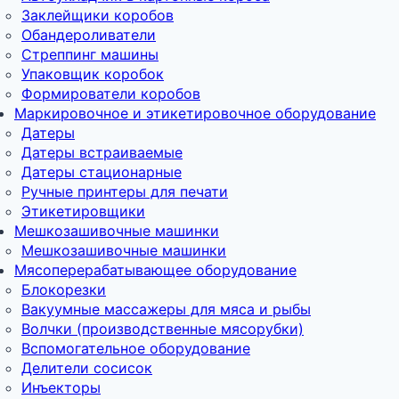
Заклейщики коробов
Обандероливатели
Стреппинг машины
Упаковщик коробок
Формирователи коробов
Маркировочное и этикетировочное оборудование
Датеры
Датеры встраиваемые
Датеры стационарные
Ручные принтеры для печати
Этикетировщики
Мешкозашивочные машинки
Мешкозашивочные машинки
Мясоперерабатывающее оборудование
Блокорезки
Вакуумные массажеры для мяса и рыбы
Волчки (производственные мясорубки)
Вспомогательное оборудование
Делители сосисок
Инъекторы