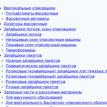
Вертикальные упаковщики
Полуавтоматы фасовочные
Фасовочные автоматы
Дозаторы фасовочные
Запайщики лотков, скин-упаковщики
Запайщики лотков
Непищевые скин упаковочные машины
Пищевые скин упаковочные машины
Термоформеры
Запайщики пакетов
Ножные запайщики пакетов
Пневматические запайщики пакетов
Роликовые (конвейерные) запайщики для тяжелых 
Роликовые (конвейерные) запайщики пакетов
Роликовые запайщики пакетов
Ручные запайщики пакетов
Запасные части и расходные материалы
Для вакуумного обрудования
Для вертикального фасовочно-упаковочного обору