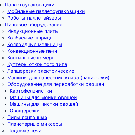
Паллетоупаковщики
Мобильные паллетоупаковщики
Роботы-паллетайзеры
Пищевое оборудование
Индукционные плиты
Колбасные шприцы
Коллоидные мельницы
Конвекционные печи
Коптильные камеры
Куттеры открытого типа
Лапшерезки электрические
Машины для нанесения кляра (панировки)
Оборудование для переработки овощей
Картофелечистки
Машины для мойки овощей
Машины для чистки овощей
Овощерезки
Пилы ленточные
Планетарные миксеры
Подовые печи