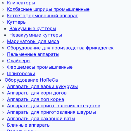
Клипсаторы
Колбасные шприцы промышленные
Котлетоформовочный аппарат
Куттеры
Вакуумные куттеры
Невакуумные куттеры
Маринаторы для мяса
Оборудование для производства фрикаделек
Пельменные аппараты
Слайсеры
Фаршемесы промышленные
Шпигорезки
Оборудование HoReCa
Аппараты для варки кукурузы
Аппараты для корн догов
Аппараты для поп корна
Аппараты для приготовления хот-догов
Аппараты для приготовления шаурмы
Аппараты для сахарной ваты
Блинные аппараты