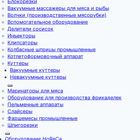
Блокорезки
Вакуумные массажеры для мяса и рыбы
Волчки (производственные мясорубки)
Вспомогательное оборудование
Делители сосисок
Инъекторы
Клипсаторы
Колбасные шприцы промышленные
Котлетоформовочный аппарат
Куттеры
Вакуумные куттеры
Невакуумные куттеры
Маринаторы для мяса
Оборудование для производства фрикаделек
Пельменные аппараты
Слайсеры
Фаршемесы промышленные
Шпигорезки
Оборудование HoReCa