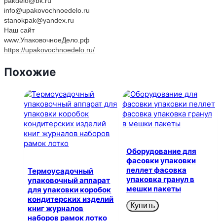
pakdelo@bk.ru
info@upakovochnoedelo.ru
stanokpak@yandex.ru
Наш сайт
www.УпаковочноеДело.рф
https://upakovochnoedelo.ru/
Похожие
Оборудование для
фасовки упаковки
пеллет фасовка
Термоусадочный
упаковка гранул в
упаковочный аппарат
мешки пакеты
для упаковки коробок
кондитерских изделий
Купить
книг журналов
наборов рамок лотко