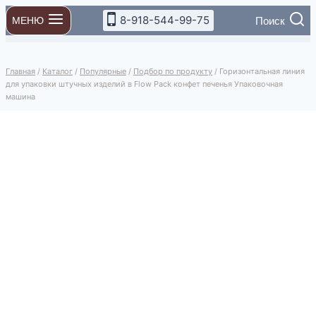
Перейти
8-918-544-99-75
Поиск
МЕНЮ
к
содержимому
Главная
/
Каталог
/
Популярные
/
Подбор по продукту
/
Горизонтальная линия
для упаковки штучных изделий в Flow Pack конфет печенья Упаковочная
машина