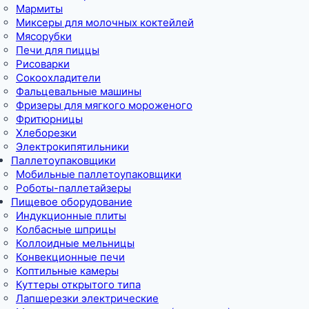
Мармиты
Миксеры для молочных коктейлей
Мясорубки
Печи для пиццы
Рисоварки
Сокоохладители
Фальцевальные машины
Фризеры для мягкого мороженого
Фритюрницы
Хлеборезки
Электрокипятильники
Паллетоупаковщики
Мобильные паллетоупаковщики
Роботы-паллетайзеры
Пищевое оборудование
Индукционные плиты
Колбасные шприцы
Коллоидные мельницы
Конвекционные печи
Коптильные камеры
Куттеры открытого типа
Лапшерезки электрические