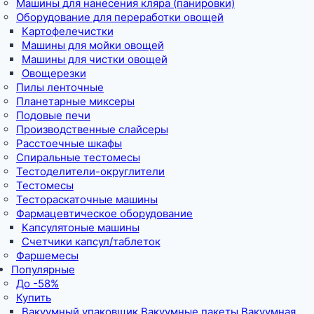
Машины для нанесения кляра (панировки)
Оборудование для переработки овощей
Картофелечистки
Машины для мойки овощей
Машины для чистки овощей
Овощерезки
Пилы ленточные
Планетарные миксеры
Подовые печи
Производственные слайсеры
Расстоечные шкафы
Спиральные тестомесы
Тестоделители-округлители
Тестомесы
Тестораскаточные машины
Фармацевтическое оборудование
Капсулятоные машины
Счетчики капсул/таблеток
Фаршемесы
Популярные
До -58%
Купить
Вакуумный упаковщик Вакуумные пакеты Вакуумная