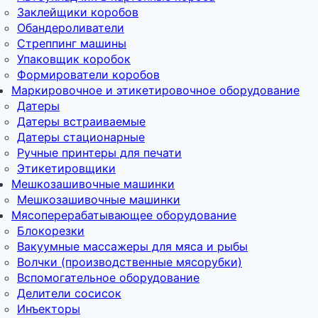
Заклейщики коробов
Обандероливатели
Стреппинг машины
Упаковщик коробок
Формирователи коробов
Маркировочное и этикетировочное оборудование
Датеры
Датеры встраиваемые
Датеры стационарные
Ручные принтеры для печати
Этикетировщики
Мешкозашивочные машинки
Мешкозашивочные машинки
Мясоперерабатывающее оборудование
Блокорезки
Вакуумные массажеры для мяса и рыбы
Волчки (производственные мясорубки)
Вспомогательное оборудование
Делители сосисок
Инъекторы