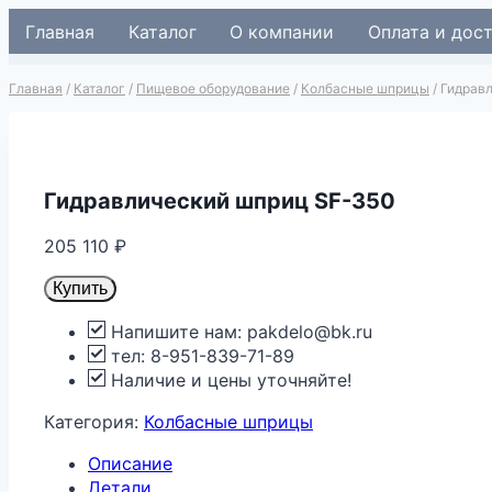
Перейти
Главная
Каталог
О компании
Оплата и дос
к
содержимому
Главная
/
Каталог
/
Пищевое оборудование
/
Колбасные шприцы
/
Гидрав
Гидравлический шприц SF-350
205 110
₽
Купить
Напишите нам: pakdelo@bk.ru
тел: 8-951-839-71-89
Наличие и цены уточняйте!
Категория:
Колбасные шприцы
Описание
Детали