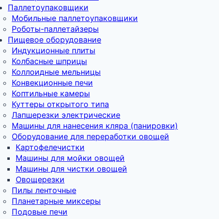
Паллетоупаковщики
Мобильные паллетоупаковщики
Роботы-паллетайзеры
Пищевое оборудование
Индукционные плиты
Колбасные шприцы
Коллоидные мельницы
Конвекционные печи
Коптильные камеры
Куттеры открытого типа
Лапшерезки электрические
Машины для нанесения кляра (панировки)
Оборудование для переработки овощей
Картофелечистки
Машины для мойки овощей
Машины для чистки овощей
Овощерезки
Пилы ленточные
Планетарные миксеры
Подовые печи