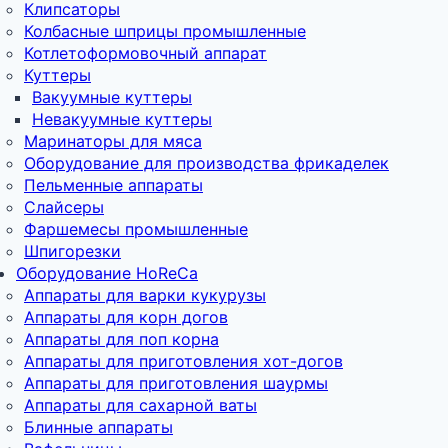
Клипсаторы
Колбасные шприцы промышленные
Котлетоформовочный аппарат
Куттеры
Вакуумные куттеры
Невакуумные куттеры
Маринаторы для мяса
Оборудование для производства фрикаделек
Пельменные аппараты
Слайсеры
Фаршемесы промышленные
Шпигорезки
Оборудование HoReCa
Аппараты для варки кукурузы
Аппараты для корн догов
Аппараты для поп корна
Аппараты для приготовления хот-догов
Аппараты для приготовления шаурмы
Аппараты для сахарной ваты
Блинные аппараты