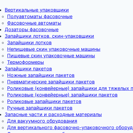
Вертикальные упаковщики
Полуавтоматы фасовочные
Фасовочные автоматы
Дозаторы фасовочные
Запайщики лотков, скин-упаковщики
Запайщики лотков
Непищевые скин упаковочные машины
Пищевые скин упаковочные машины
Термоформеры
Запайщики пакетов
Ножные запайщики пакетов
Пневматические запайщики пакетов
Роликовые (конвейерные) запайщики для тяжелых 
Роликовые (конвейерные) запайщики пакетов
Роликовые запайщики пакетов
Ручные запайщики пакетов
Запасные части и расходные материалы
Для вакуумного обрудования
Для вертикального фасовочно-упаковочного обору