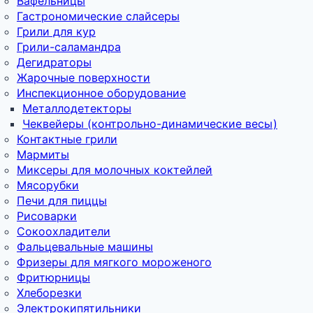
Вафельницы
Гастрономические слайсеры
Грили для кур
Грили-саламандра
Дегидраторы
Жарочные поверхности
Инспекционное оборудование
Металлодетекторы
Чеквейеры (контрольно-динамические весы)
Контактные грили
Мармиты
Миксеры для молочных коктейлей
Мясорубки
Печи для пиццы
Рисоварки
Сокоохладители
Фальцевальные машины
Фризеры для мягкого мороженого
Фритюрницы
Хлеборезки
Электрокипятильники