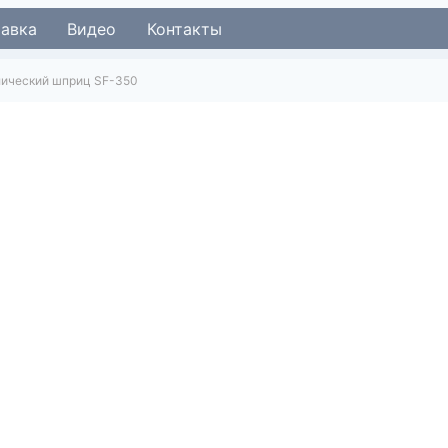
тавка
Видео
Контакты
лический шприц SF-350