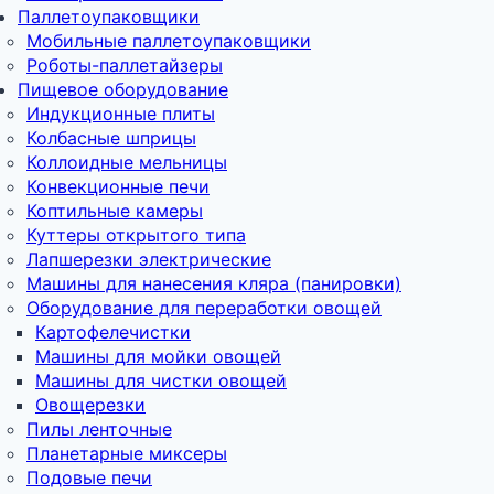
Паллетоупаковщики
Мобильные паллетоупаковщики
Роботы-паллетайзеры
Пищевое оборудование
Индукционные плиты
Колбасные шприцы
Коллоидные мельницы
Конвекционные печи
Коптильные камеры
Куттеры открытого типа
Лапшерезки электрические
Машины для нанесения кляра (панировки)
Оборудование для переработки овощей
Картофелечистки
Машины для мойки овощей
Машины для чистки овощей
Овощерезки
Пилы ленточные
Планетарные миксеры
Подовые печи