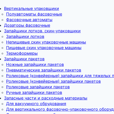
Вертикальные упаковщики
Полуавтоматы фасовочные
Фасовочные автоматы
Дозаторы фасовочные
Запайщики лотков, скин-упаковщики
Запайщики лотков
Непищевые скин упаковочные машины
Пищевые скин упаковочные машины
Термоформеры
Запайщики пакетов
Ножные запайщики пакетов
Пневматические запайщики пакетов
Роликовые (конвейерные) запайщики для тяжелых 
Роликовые (конвейерные) запайщики пакетов
Роликовые запайщики пакетов
Ручные запайщики пакетов
Запасные части и расходные материалы
Для вакуумного обрудования
Для вертикального фасовочно-упаковочного обору