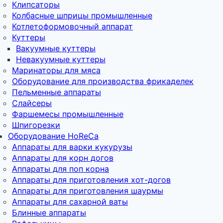
Клипсаторы
Колбасные шприцы промышленные
Котлетоформовочный аппарат
Куттеры
Вакуумные куттеры
Невакуумные куттеры
Маринаторы для мяса
Оборудование для производства фрикаделек
Пельменные аппараты
Слайсеры
Фаршемесы промышленные
Шпигорезки
Оборудование HoReCa
Аппараты для варки кукурузы
Аппараты для корн догов
Аппараты для поп корна
Аппараты для приготовления хот-догов
Аппараты для приготовления шаурмы
Аппараты для сахарной ваты
Блинные аппараты