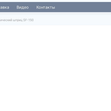
тавка
Видео
Контакты
лический шприц SF-150