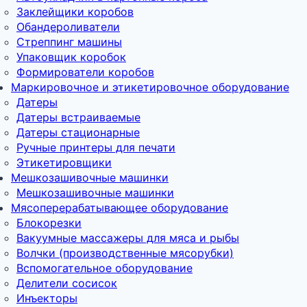
Заклейщики коробов
Обандероливатели
Стреппинг машины
Упаковщик коробок
Формирователи коробов
Маркировочное и этикетировочное оборудование
Датеры
Датеры встраиваемые
Датеры стационарные
Ручные принтеры для печати
Этикетировщики
Мешкозашивочные машинки
Мешкозашивочные машинки
Мясоперерабатывающее оборудование
Блокорезки
Вакуумные массажеры для мяса и рыбы
Волчки (производственные мясорубки)
Вспомогательное оборудование
Делители сосисок
Инъекторы