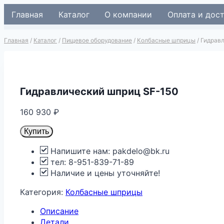
Перейти
Главная
Каталог
О компании
Оплата и дос
к
содержимому
Главная
/
Каталог
/
Пищевое оборудование
/
Колбасные шприцы
/
Гидрав
Гидравлический шприц SF-150
160 930
₽
Купить
Напишите нам: pakdelo@bk.ru
тел: 8-951-839-71-89
Наличие и цены уточняйте!
Категория:
Колбасные шприцы
Описание
Детали