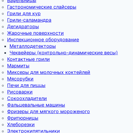
Вафельницы
Гастрономические слайсеры
Грили для кур
Грили-саламандра
Дегидраторы
Жарочные поверхности
Инспекционное оборудование
Металлодетекторы
Чеквейеры (контрольно-динамические весы)
Контактные грили
Мармиты
Миксеры для молочных коктейлей
Мясорубки
Печи для пиццы
Рисоварки
Сокоохладители
Фальцевальные машины
Фризеры для мягкого мороженого
Фритюрницы
Хлеборезки
Электрокипятильники