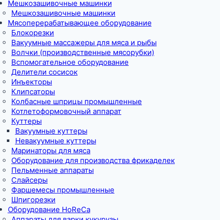
Мешкозашивочные машинки
Мешкозашивочные машинки
Мясоперерабатывающее оборудование
Блокорезки
Вакуумные массажеры для мяса и рыбы
Волчки (производственные мясорубки)
Вспомогательное оборудование
Делители сосисок
Инъекторы
Клипсаторы
Колбасные шприцы промышленные
Котлетоформовочный аппарат
Куттеры
Вакуумные куттеры
Невакуумные куттеры
Маринаторы для мяса
Оборудование для производства фрикаделек
Пельменные аппараты
Слайсеры
Фаршемесы промышленные
Шпигорезки
Оборудование HoReCa
Аппараты для варки кукурузы