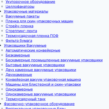
Укупорочное оборудование
Целлофанаторы
Упаковочные материалы
Вакуумные пакеты
Пленка для скин-упаковочных машин
Стрейч-пленка
Стреппинг-лента
Термоусадочная пленка ПОФ
Фильтр бумага
Упаковщики Вакуумные
Автоматические конвейерные
Безкамерные
Бескамерные промышленные вакуумные упаковщики
Бытовые вакуумные упаковщики
Двух камерные вакуумные упаковщики
Двухкамерные
Конвейерная вакуум упаковочная машина
Машины для блистерной и скин-упаковки
Однокамерные
Однокамерные вакуумные упаковщики
Термоусадочный танк
Фасовочно-упаковочное оборудование
Вертикальные упаковочные базы