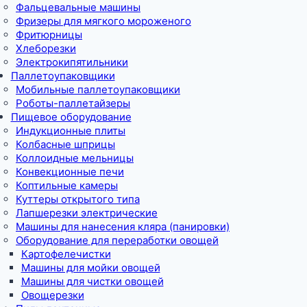
Фальцевальные машины
Фризеры для мягкого мороженого
Фритюрницы
Хлеборезки
Электрокипятильники
Паллетоупаковщики
Мобильные паллетоупаковщики
Роботы-паллетайзеры
Пищевое оборудование
Индукционные плиты
Колбасные шприцы
Коллоидные мельницы
Конвекционные печи
Коптильные камеры
Куттеры открытого типа
Лапшерезки электрические
Машины для нанесения кляра (панировки)
Оборудование для переработки овощей
Картофелечистки
Машины для мойки овощей
Машины для чистки овощей
Овощерезки