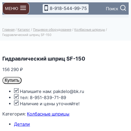
Перейти
8-918-544-99-75
Поиск
МЕНЮ
к
содержимому
Главная
/
Каталог
/
Пищевое оборудование
/
Колбасные шприцы
/
Гидравлический шприц SF-150
Гидравлический шприц SF-150
156 290
₽
Купить
Напишите нам: pakdelo@bk.ru
тел: 8-951-839-71-89
Наличие и цены уточняйте!
Категория:
Колбасные шприцы
Детали