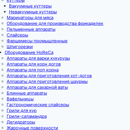
Куттеры
Вакуумные куттеры
Невакуумные куттеры
Маринаторы для мяса
Оборудование для производства фрикаделек
Пельменные аппараты
Слайсеры
Фаршемесы промышленные
Шпигорезки
Оборудование HoReCa
Аппараты для варки кукурузы
Аппараты для корн догов
Аппараты для поп корна
Аппараты для приготовления хот-догов
Аппараты для приготовления шаурмы
Аппараты для сахарной ваты
Блинные аппараты
Вафельницы
Гастрономические слайсеры
Грили для кур
Грили-саламандра
Дегидраторы
Жарочные поверхности