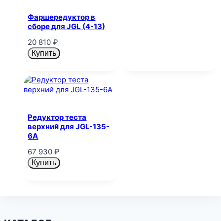
Фаршередуктор в
сборе для JGL (4-13)
20 810
₽
Купить
Редуктор теста
верхний для JGL-135-
6A
67 930
₽
Купить