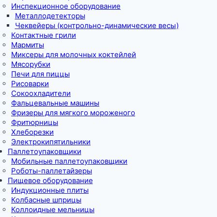
Инспекционное оборудование
Металлодетекторы
Чеквейеры (контрольно-динамические весы)
Контактные грили
Мармиты
Миксеры для молочных коктейлей
Мясорубки
Печи для пиццы
Рисоварки
Сокоохладители
Фальцевальные машины
Фризеры для мягкого мороженого
Фритюрницы
Хлеборезки
Электрокипятильники
Паллетоупаковщики
Мобильные паллетоупаковщики
Роботы-паллетайзеры
Пищевое оборудование
Индукционные плиты
Колбасные шприцы
Коллоидные мельницы