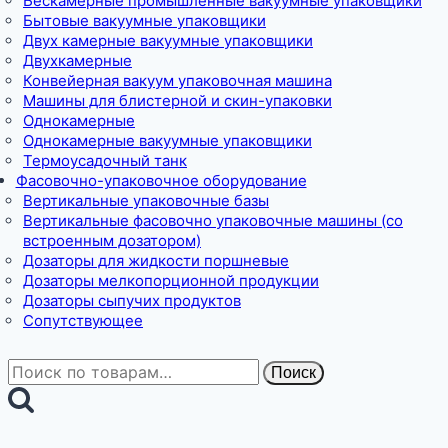
Бескамерные промышленные вакуумные упаковщики
Бытовые вакуумные упаковщики
Двух камерные вакуумные упаковщики
Двухкамерные
Конвейерная вакуум упаковочная машина
Машины для блистерной и скин-упаковки
Однокамерные
Однокамерные вакуумные упаковщики
Термоусадочный танк
Фасовочно-упаковочное оборудование
Вертикальные упаковочные базы
Вертикальные фасовочно упаковочные машины (со
встроенным дозатором)
Дозаторы для жидкости поршневые
Дозаторы мелкопорционной продукции
Дозаторы сыпучих продуктов
Сопутствующее
Искать:
Поиск