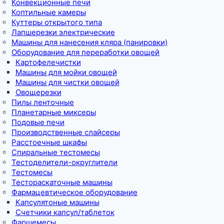
Конвекционные печи
Коптильные камеры
Куттеры открытого типа
Лапшерезки электрические
Машины для нанесения кляра (панировки)
Оборудование для переработки овощей
Картофелечистки
Машины для мойки овощей
Машины для чистки овощей
Овощерезки
Пилы ленточные
Планетарные миксеры
Подовые печи
Производственные слайсеры
Расстоечные шкафы
Спиральные тестомесы
Тестоделители-округлители
Тестомесы
Тестораскаточные машины
Фармацевтическое оборудование
Капсулятоные машины
Счетчики капсул/таблеток
Фаршемесы