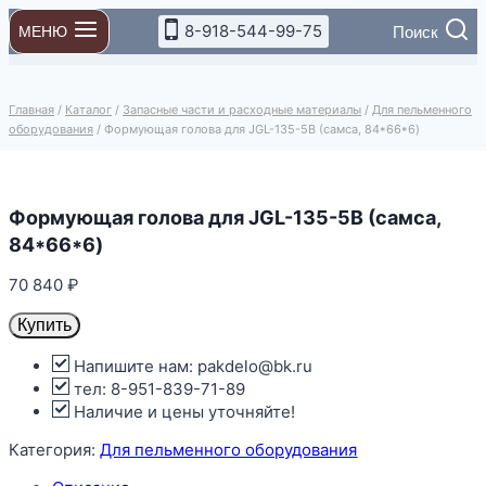
Перейти
8-918-544-99-75
Поиск
МЕНЮ
к
содержимому
Главная
/
Каталог
/
Запасные части и расходные материалы
/
Для пельменного
оборудования
/
Формующая голова для JGL-135-5B (самса, 84*66*6)
Формующая голова для JGL-135-5B (самса,
84*66*6)
70 840
₽
Купить
Напишите нам: pakdelo@bk.ru
тел: 8-951-839-71-89
Наличие и цены уточняйте!
Категория:
Для пельменного оборудования