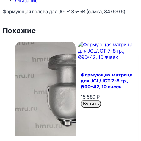
Описание
Формующая голова для JGL-135-5B (самса, 84*66*6)
Похожие
Формующая матрица
для JGL/JGT 7-8 гр.,
Ø90*42, 10 ячеек
15 580
₽
Купить