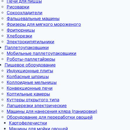
Печи для пиццы
Рисоварки
Сокоохладители
Фальцевальные машины
Фризеры для мягкого мороженого
Фритюрницы
Хлеборезки
Электрокипятильники
Паллетоупаковщики
Мобильные паллетоупаковщики
Роботы-паллетайзеры
Пищевое оборудование
Индукционные плиты
Колбасные шприцы
Коллоидные мельницы
Конвекционные печи
Коптильные камеры
Куттеры открытого типа
Лапшерезки электрические
Машины для нанесения кляра (панировки)
Оборудование для переработки овощей
Картофелечистки
Машины для мойки овощей