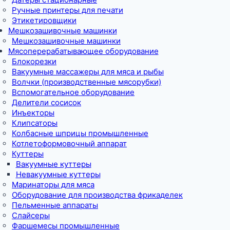
Ручные принтеры для печати
Этикетировщики
Мешкозашивочные машинки
Мешкозашивочные машинки
Мясоперерабатывающее оборудование
Блокорезки
Вакуумные массажеры для мяса и рыбы
Волчки (производственные мясорубки)
Вспомогательное оборудование
Делители сосисок
Инъекторы
Клипсаторы
Колбасные шприцы промышленные
Котлетоформовочный аппарат
Куттеры
Вакуумные куттеры
Невакуумные куттеры
Маринаторы для мяса
Оборудование для производства фрикаделек
Пельменные аппараты
Слайсеры
Фаршемесы промышленные