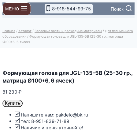
Перейти
8-918-544-99-75
Поиск
МЕНЮ
к
содержимому
Главная
/
Каталог
/
Запасные части и расходные материалы
/
Для пельменного
оборудования
/
Формующая голова для JGL-135-5B (25-30 гр., матрица
Ø100*6, 6 ячеек)
Формующая голова для JGL-135-5B (25-30 гр.,
матрица Ø100*6, 6 ячеек)
81 230
₽
Купить
Напишите нам: pakdelo@bk.ru
тел: 8-951-839-71-89
Наличие и цены уточняйте!