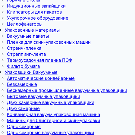
Индукционные запайщики
Клипсаторы для пакетов
Укупорочное оборудование
Целлофанаторы
Упаковочные материалы
Вакуумные пакеты
Пленка для скин-упаковочных машин
Стрейч-пленка
Стреппинг-лента
Термоусадочная пленка ПОФ
Фильтр бумага
Упаковщики Вакуумные
Автоматические конвейерные
Безкамерные
Бескамерные промышленные вакуумные упаковщики
Бытовые вакуумные упаковщики
Двух камерные вакуумные упаковщики
Двухкамерные
Конвейерная вакуум упаковочная машина
Машины для блистерной и скин-упаковки
Однокамерные
Однокамерные вакуумные упаковщики