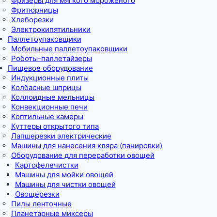
Фризеры для мягкого мороженого
Фритюрницы
Хлеборезки
Электрокипятильники
Паллетоупаковщики
Мобильные паллетоупаковщики
Роботы-паллетайзеры
Пищевое оборудование
Индукционные плиты
Колбасные шприцы
Коллоидные мельницы
Конвекционные печи
Коптильные камеры
Куттеры открытого типа
Лапшерезки электрические
Машины для нанесения кляра (панировки)
Оборудование для переработки овощей
Картофелечистки
Машины для мойки овощей
Машины для чистки овощей
Овощерезки
Пилы ленточные
Планетарные миксеры