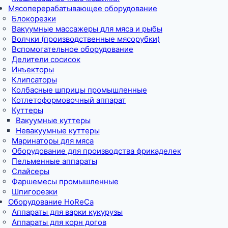
Мясоперерабатывающее оборудование
Блокорезки
Вакуумные массажеры для мяса и рыбы
Волчки (производственные мясорубки)
Вспомогательное оборудование
Делители сосисок
Инъекторы
Клипсаторы
Колбасные шприцы промышленные
Котлетоформовочный аппарат
Куттеры
Вакуумные куттеры
Невакуумные куттеры
Маринаторы для мяса
Оборудование для производства фрикаделек
Пельменные аппараты
Слайсеры
Фаршемесы промышленные
Шпигорезки
Оборудование HoReCa
Аппараты для варки кукурузы
Аппараты для корн догов