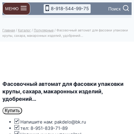
Перейти
8-918-544-99-75
Поиск
МЕНЮ
к
содержимому
Главная
/
Каталог
/
Популярные
/
Фасовочный автомат для фасовки упаковки
крупы, сахара, макаронных изделий, удобрений…
Фасовочный автомат для фасовки упаковки
крупы, сахара, макаронных изделий,
удобрений…
Купить
Напишите нам: pakdelo@bk.ru
тел: 8-951-839-71-89