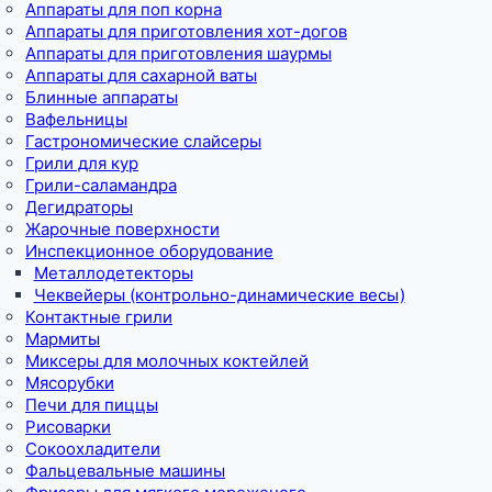
Аппараты для поп корна
Аппараты для приготовления хот-догов
Аппараты для приготовления шаурмы
Аппараты для сахарной ваты
Блинные аппараты
Вафельницы
Гастрономические слайсеры
Грили для кур
Грили-саламандра
Дегидраторы
Жарочные поверхности
Инспекционное оборудование
Металлодетекторы
Чеквейеры (контрольно-динамические весы)
Контактные грили
Мармиты
Миксеры для молочных коктейлей
Мясорубки
Печи для пиццы
Рисоварки
Сокоохладители
Фальцевальные машины