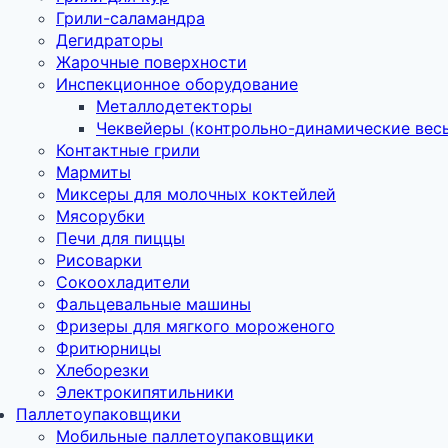
Грили-саламандра
Дегидраторы
Жарочные поверхности
Инспекционное оборудование
Металлодетекторы
Чеквейеры (контрольно-динамические вес
Контактные грили
Мармиты
Миксеры для молочных коктейлей
Мясорубки
Печи для пиццы
Рисоварки
Сокоохладители
Фальцевальные машины
Фризеры для мягкого мороженого
Фритюрницы
Хлеборезки
Электрокипятильники
Паллетоупаковщики
Мобильные паллетоупаковщики