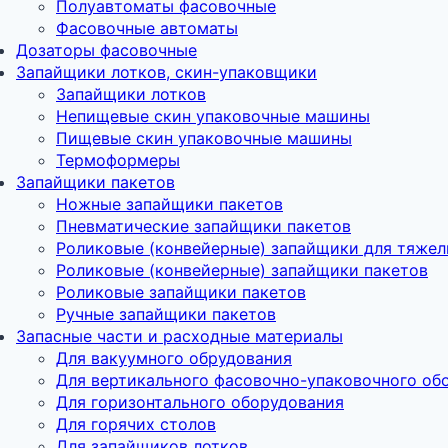
Полуавтоматы фасовочные
Фасовочные автоматы
Дозаторы фасовочные
Запайщики лотков, скин-упаковщики
Запайщики лотков
Непищевые скин упаковочные машины
Пищевые скин упаковочные машины
Термоформеры
Запайщики пакетов
Ножные запайщики пакетов
Пневматические запайщики пакетов
Роликовые (конвейерные) запайщики для тяжел
Роликовые (конвейерные) запайщики пакетов
Роликовые запайщики пакетов
Ручные запайщики пакетов
Запасные части и расходные материалы
Для вакуумного обрудования
Для вертикального фасовочно-упаковочного об
Для горизонтального оборудования
Для горячих столов
Для запайщиков лотков