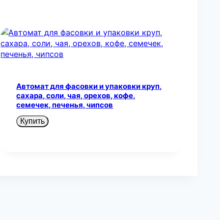
Автомат для фасовки и упаковки круп,
сахара, соли, чая, орехов, кофе,
семечек, печенья, чипсов
Купить