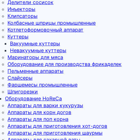
Делители сосисок
Инъекторы
Клипсаторы
Колбасные шприцы промышленные
Котлетоформовочный аппарат
Куттеры
Вакуумные куттеры
Невакуумные куттеры
Маринаторы для мяса
Оборудование для производства фрикаделек
Пельменные аппараты
Слайсеры
Фаршемесы промышленные
Шпигорезки
Оборудование HoReCa
Аппараты для варки кукурузы
Аппараты для корн догов
Аппараты для поп корна
Аппараты для приготовления хот-догов
Аппараты для приготовления шаурмы
Аппараты для сахарной ваты