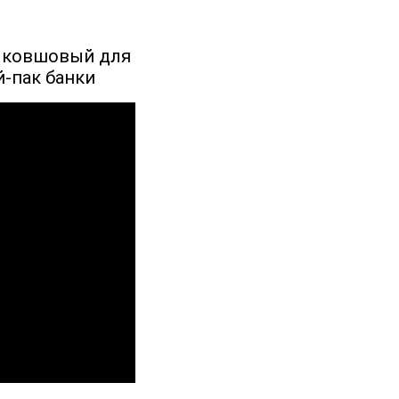
р ковшовый для
-пак банки