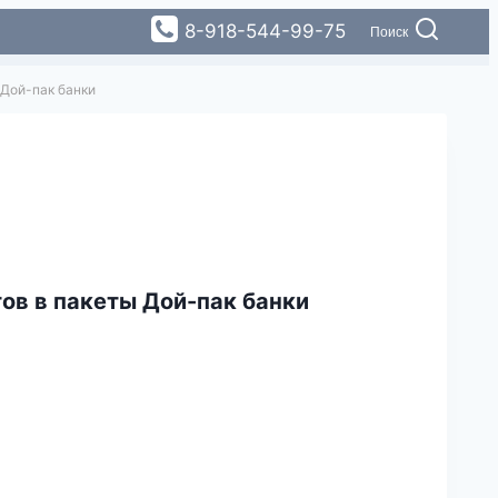
8-918-544-99-75
Поиск
 Дой-пак банки
ов в пакеты Дой-пак банки