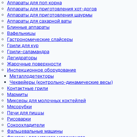
Аппараты для поп корна
Аппараты для приготовления хот-догов
Аппараты для приготовления шаурмы
Аппараты для сахарной ваты
Блинные аппараты
Вафельницы
Гастрономические слайсеры
Грили для кур
Грили-саламандра
Дегидраторы
Жарочные поверхности
Инспекционное оборудование
Металлодетекторы
Чеквейеры (контрольно-динамические весы)
Контактные грили
Мармиты
Миксеры для молочных коктейлей
Мясорубки
Печи для пиццы
Рисоварки
Сокоохладители
Фальцевальные машины