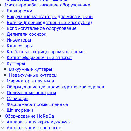
Мясоперерабатывающее оборудование
Блокорезки
Вакуумные массажеры для мяса и рыбы
Волчки (производственные мясорубки)
Вспомогательное оборудование
Делители сосисок
Инъекторы
Клипсаторы
Колбасные шприцы промышленные
Котлетоформовочный аппарат
Куттеры
Вакуумные куттеры
Невакуумные куттеры
Маринаторы для мяса
Оборудование для производства фрикаделек
Пельменные аппараты
Слайсеры
Фаршемесы промышленные
Шпигорезки
Оборудование HoReCa
Аппараты для варки кукурузы
Аппараты для корн догов