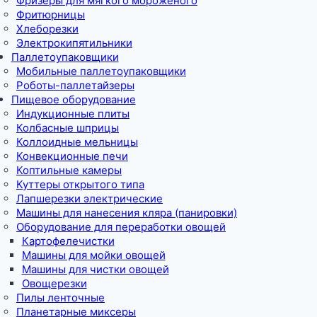
Фризеры для мягкого мороженого
Фритюрницы
Хлеборезки
Электрокипятильники
Паллетоупаковщики
Мобильные паллетоупаковщики
Роботы-паллетайзеры
Пищевое оборудование
Индукционные плиты
Колбасные шприцы
Коллоидные мельницы
Конвекционные печи
Коптильные камеры
Куттеры открытого типа
Лапшерезки электрические
Машины для нанесения кляра (панировки)
Оборудование для переработки овощей
Картофелечистки
Машины для мойки овощей
Машины для чистки овощей
Овощерезки
Пилы ленточные
Планетарные миксеры