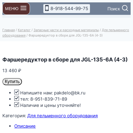
Перейти
8-918-544-99-75
Поиск
МЕНЮ
к
содержимому
Главная
/
Каталог
/
Запасные части и расходные материалы
/
Для пельменного
оборудования
/
Фаршередуктор в сборе для JGL-135-6A (4-3)
Фаршередуктор в сборе для JGL-135-6A (4-3)
13 460
₽
Купить
Напишите нам: pakdelo@bk.ru
тел: 8-951-839-71-89
Наличие и цены уточняйте!
Категория:
Для пельменного оборудования
Описание