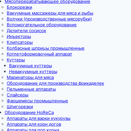
Мясоперерабатывающее оборудование
Блокорезки
Вакуумные массажеры для мяса и рыбы
Волчки (производственные мясорубки)
Вспомогательное оборудование
Делители сосисок
Инъекторы
Клипсаторы
Колбасные шприцы промышленные
Котлетоформовочный аппарат
Куттеры
Вакуумные куттеры
Невакуумные куттеры
Маринаторы для мяса
Оборудование для производства фрикаделек
Пельменные аппараты
Слайсеры
Фаршемесы промышленные
Шпигорезки
Оборудование HoReCa
Аппараты для варки кукурузы
Аппараты для корн догов
Аппараты для поп корна