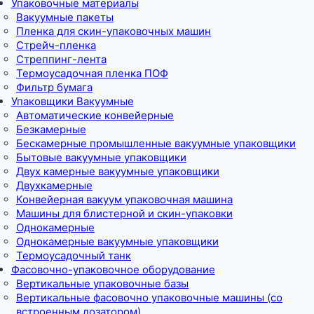
Упаковочные материалы
Вакуумные пакеты
Пленка для скин-упаковочных машин
Стрейч-пленка
Стреппинг-лента
Термоусадочная пленка ПОФ
Фильтр бумага
Упаковщики Вакуумные
Автоматические конвейерные
Безкамерные
Бескамерные промышленные вакуумные упаковщики
Бытовые вакуумные упаковщики
Двух камерные вакуумные упаковщики
Двухкамерные
Конвейерная вакуум упаковочная машина
Машины для блистерной и скин-упаковки
Однокамерные
Однокамерные вакуумные упаковщики
Термоусадочный танк
Фасовочно-упаковочное оборудование
Вертикальные упаковочные базы
Вертикальные фасовочно упаковочные машины (со
встроенным дозатором)