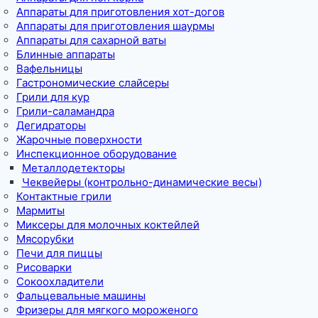
Аппараты для приготовления хот-догов
Аппараты для приготовления шаурмы
Аппараты для сахарной ваты
Блинные аппараты
Вафельницы
Гастрономические слайсеры
Грили для кур
Грили-саламандра
Дегидраторы
Жарочные поверхности
Инспекционное оборудование
Металлодетекторы
Чеквейеры (контрольно-динамические весы)
Контактные грили
Мармиты
Миксеры для молочных коктейлей
Мясорубки
Печи для пиццы
Рисоварки
Сокоохладители
Фальцевальные машины
Фризеры для мягкого мороженого