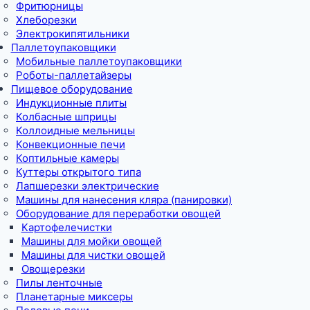
Фритюрницы
Хлеборезки
Электрокипятильники
Паллетоупаковщики
Мобильные паллетоупаковщики
Роботы-паллетайзеры
Пищевое оборудование
Индукционные плиты
Колбасные шприцы
Коллоидные мельницы
Конвекционные печи
Коптильные камеры
Куттеры открытого типа
Лапшерезки электрические
Машины для нанесения кляра (панировки)
Оборудование для переработки овощей
Картофелечистки
Машины для мойки овощей
Машины для чистки овощей
Овощерезки
Пилы ленточные
Планетарные миксеры