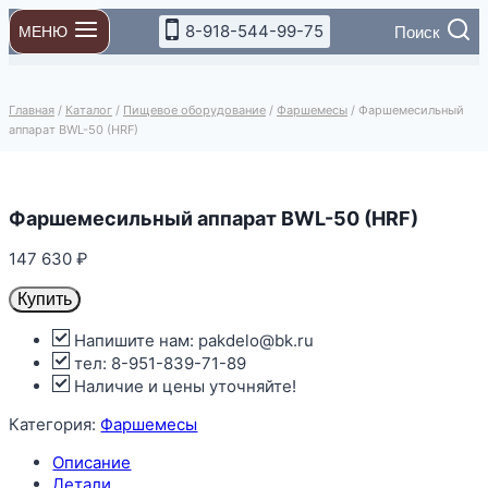
Перейти
8-918-544-99-75
Поиск
МЕНЮ
к
содержимому
Главная
/
Каталог
/
Пищевое оборудование
/
Фаршемесы
/
Фаршемесильный
аппарат BWL-50 (HRF)
Фаршемесильный аппарат BWL-50 (HRF)
147 630
₽
Купить
Напишите нам: pakdelo@bk.ru
тел: 8-951-839-71-89
Наличие и цены уточняйте!
Категория:
Фаршемесы
Описание
Детали