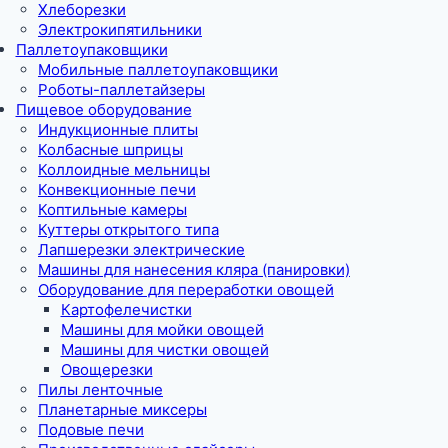
Хлеборезки
Электрокипятильники
Паллетоупаковщики
Мобильные паллетоупаковщики
Роботы-паллетайзеры
Пищевое оборудование
Индукционные плиты
Колбасные шприцы
Коллоидные мельницы
Конвекционные печи
Коптильные камеры
Куттеры открытого типа
Лапшерезки электрические
Машины для нанесения кляра (панировки)
Оборудование для переработки овощей
Картофелечистки
Машины для мойки овощей
Машины для чистки овощей
Овощерезки
Пилы ленточные
Планетарные миксеры
Подовые печи