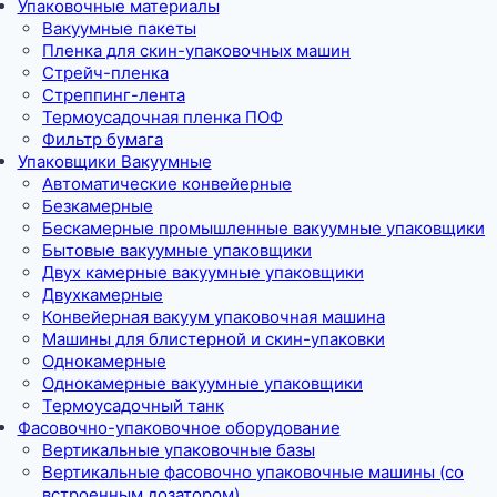
Упаковочные материалы
Вакуумные пакеты
Пленка для скин-упаковочных машин
Стрейч-пленка
Стреппинг-лента
Термоусадочная пленка ПОФ
Фильтр бумага
Упаковщики Вакуумные
Автоматические конвейерные
Безкамерные
Бескамерные промышленные вакуумные упаковщики
Бытовые вакуумные упаковщики
Двух камерные вакуумные упаковщики
Двухкамерные
Конвейерная вакуум упаковочная машина
Машины для блистерной и скин-упаковки
Однокамерные
Однокамерные вакуумные упаковщики
Термоусадочный танк
Фасовочно-упаковочное оборудование
Вертикальные упаковочные базы
Вертикальные фасовочно упаковочные машины (со
встроенным дозатором)