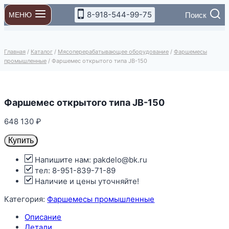
Перейти
8-918-544-99-75
Поиск
МЕНЮ
к
содержимому
Главная
/
Каталог
/
Мясоперерабатывающее оборудование
/
Фаршемесы
промышленные
/
Фаршемес открытого типа JB-150
Фаршемес открытого типа JB-150
648 130
₽
Купить
Напишите нам: pakdelo@bk.ru
тел: 8-951-839-71-89
Наличие и цены уточняйте!
Категория:
Фаршемесы промышленные
Описание
Детали