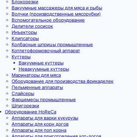
Блокорезки
Вакуумные массажеры для мяса и рыбы
Волчки (производственные мясорубки)
Вспомогательное оборудование
Делители сосисок
Инъекторы
Клипсаторы
Колбасные шприцы промышленные
Котлетоформовочный аппарат
Куттеры
Вакуумные куттеры
Невакуумные куттеры
Маринаторы для мяса
Оборудование для производства фрикаделек
Пельменные аппараты
Слайсеры
Фаршемесы промышленные
Шпигорезки
Оборудование HoReCa
Аппараты для варки кукурузы
Аппараты для корн догов
Аппараты для поп корна
Аппараты для приготовления хот-догов