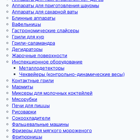
Аппараты для приготовления шаурмы
Аппараты для сахарной ваты
Блинные аппараты
Вафельницы
Гастрономические слайсеры
Грили для кур
Грили-саламандра
Дегидраторы
Жарочные поверхности
Инспекционное оборудование
Металлодетекторы
Чеквейеры (контрольно-динамические весы)
Контактные грили
Мармиты
Миксеры для молочных коктейлей
Мясорубки
Печи для пиццы
Рисоварки
Сокоохладители
Фальцевальные машины
Фризеры для мягкого мороженого
Фритюрницы