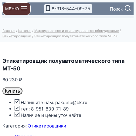
Перейти
8-918-544-99-75
Поиск
МЕНЮ
к
содержимому
Главная
/
Каталог
/
Маркировочное и этикетировочное оборудование
/
Этикетировщики
/
Этикетировщик полуавтоматического типа MT-50
Этикетировщик полуавтоматического типа
MT-50
60 230
₽
Купить
Напишите нам: pakdelo@bk.ru
тел: 8-951-839-71-89
Наличие и цены уточняйте!
Категория:
Этикетировщики