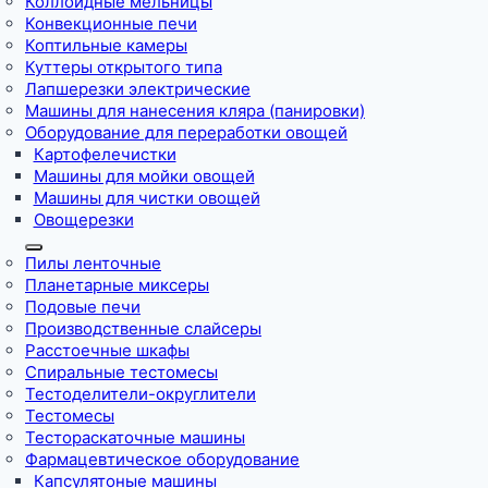
Коллоидные мельницы
Конвекционные печи
Коптильные камеры
Куттеры открытого типа
Лапшерезки электрические
Машины для нанесения кляра (панировки)
Оборудование для переработки овощей
Картофелечистки
Машины для мойки овощей
Машины для чистки овощей
Овощерезки
Пилы ленточные
Планетарные миксеры
Подовые печи
Производственные слайсеры
Расстоечные шкафы
Спиральные тестомесы
Тестоделители-округлители
Тестомесы
Тестораскаточные машины
Фармацевтическое оборудование
Капсулятоные машины