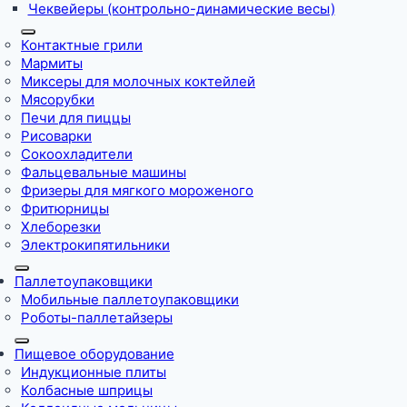
Чеквейеры (контрольно-динамические весы)
Контактные грили
Мармиты
Миксеры для молочных коктейлей
Мясорубки
Печи для пиццы
Рисоварки
Сокоохладители
Фальцевальные машины
Фризеры для мягкого мороженого
Фритюрницы
Хлеборезки
Электрокипятильники
Паллетоупаковщики
Мобильные паллетоупаковщики
Роботы-паллетайзеры
Пищевое оборудование
Индукционные плиты
Колбасные шприцы