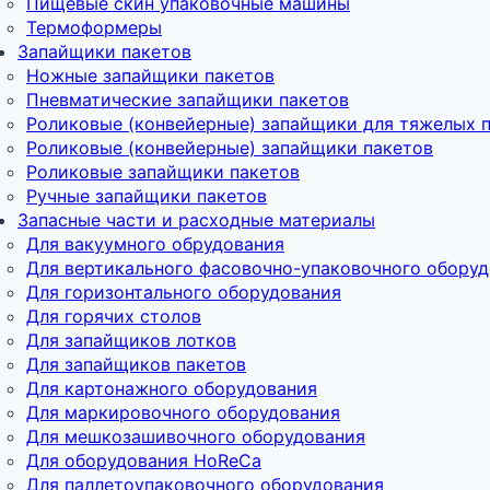
Пищевые скин упаковочные машины
Термоформеры
Запайщики пакетов
Ножные запайщики пакетов
Пневматические запайщики пакетов
Роликовые (конвейерные) запайщики для тяжелых 
Роликовые (конвейерные) запайщики пакетов
Роликовые запайщики пакетов
Ручные запайщики пакетов
Запасные части и расходные материалы
Для вакуумного обрудования
Для вертикального фасовочно-упаковочного обору
Для горизонтального оборудования
Для горячих столов
Для запайщиков лотков
Для запайщиков пакетов
Для картонажного оборудования
Для маркировочного оборудования
Для мешкозашивочного оборудования
Для оборудования HoReCa
Для паллетоупаковочного оборудования