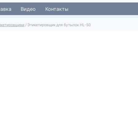
тавка
Видео
Контакты
икетировщики
/
Этикетировщик для бутылок HL-50