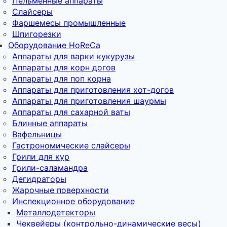
Пельменные аппараты
Слайсеры
Фаршемесы промышленные
Шпигорезки
Оборудование HoReCa
Аппараты для варки кукурузы
Аппараты для корн догов
Аппараты для поп корна
Аппараты для приготовления хот-догов
Аппараты для приготовления шаурмы
Аппараты для сахарной ваты
Блинные аппараты
Вафельницы
Гастрономические слайсеры
Грили для кур
Грили-саламандра
Дегидраторы
Жарочные поверхности
Инспекционное оборудование
Металлодетекторы
Чеквейеры (контрольно-динамические весы)