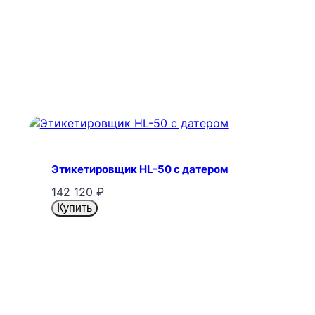
Этикетировщик HL-50 с датером
142 120
₽
Купить