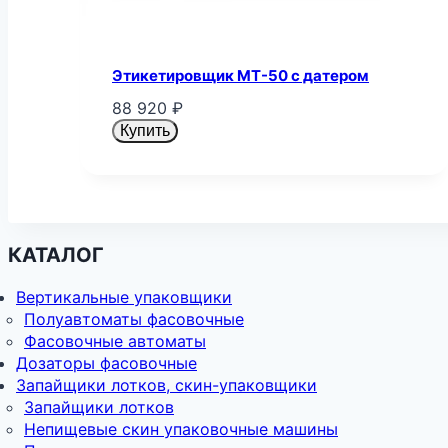
Этикетировщик MT-50 с датером
88 920
₽
Купить
КАТАЛОГ
Вертикальные упаковщики
Полуавтоматы фасовочные
Фасовочные автоматы
Дозаторы фасовочные
Запайщики лотков, скин-упаковщики
Запайщики лотков
Непищевые скин упаковочные машины