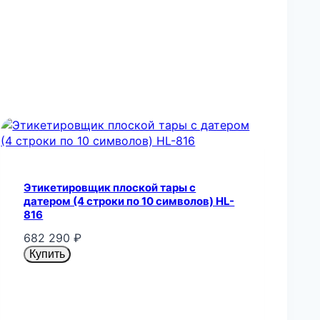
Этикетировщик плоской тары c
датером (4 строки по 10 символов) HL-
816
682 290
₽
Купить