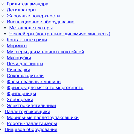
Грили-саламандра
Дегидраторы
Жарочные поверхности
Инспекционное оборудование
Металлодетекторы
Чеквейеры (контрольно-динамические весы)
Контактные грили
Мармиты
Миксеры для молочных коктейлей
Мясорубки
Печи для пиццы
Рисоварки
Сокоохладители
Фальцевальные машины
Фризеры для мягкого мороженого
Фритюрницы
Хлеборезки
Электрокипятильники
Паллетоупаковщики
Мобильные паллетоупаковщики
Роботы-паллетайзеры
Пищевое оборудование