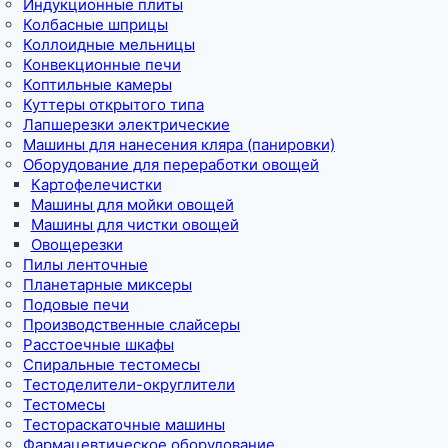
Индукционные плиты
Колбасные шприцы
Коллоидные мельницы
Конвекционные печи
Коптильные камеры
Куттеры открытого типа
Лапшерезки электрические
Машины для нанесения кляра (панировки)
Оборудование для переработки овощей
Картофелечистки
Машины для мойки овощей
Машины для чистки овощей
Овощерезки
Пилы ленточные
Планетарные миксеры
Подовые печи
Производственные слайсеры
Расстоечные шкафы
Спиральные тестомесы
Тестоделители-округлители
Тестомесы
Тестораскаточные машины
Фармацевтическое оборудование