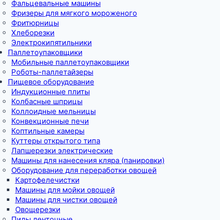
Фальцевальные машины
Фризеры для мягкого мороженого
Фритюрницы
Хлеборезки
Электрокипятильники
Паллетоупаковщики
Мобильные паллетоупаковщики
Роботы-паллетайзеры
Пищевое оборудование
Индукционные плиты
Колбасные шприцы
Коллоидные мельницы
Конвекционные печи
Коптильные камеры
Куттеры открытого типа
Лапшерезки электрические
Машины для нанесения кляра (панировки)
Оборудование для переработки овощей
Картофелечистки
Машины для мойки овощей
Машины для чистки овощей
Овощерезки
Пилы ленточные