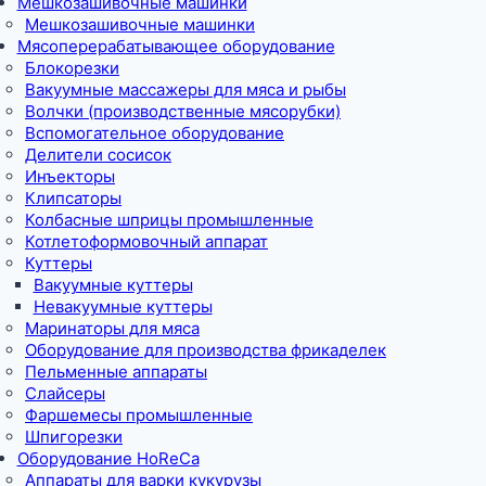
Мешкозашивочные машинки
Мешкозашивочные машинки
Мясоперерабатывающее оборудование
Блокорезки
Вакуумные массажеры для мяса и рыбы
Волчки (производственные мясорубки)
Вспомогательное оборудование
Делители сосисок
Инъекторы
Клипсаторы
Колбасные шприцы промышленные
Котлетоформовочный аппарат
Куттеры
Вакуумные куттеры
Невакуумные куттеры
Маринаторы для мяса
Оборудование для производства фрикаделек
Пельменные аппараты
Слайсеры
Фаршемесы промышленные
Шпигорезки
Оборудование HoReCa
Аппараты для варки кукурузы