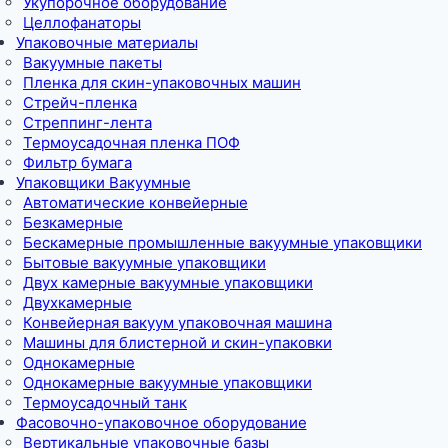
Укупорочное оборудование
Целлофанаторы
Упаковочные материалы
Вакуумные пакеты
Пленка для скин-упаковочных машин
Стрейч-пленка
Стреппинг-лента
Термоусадочная пленка ПОФ
Фильтр бумага
Упаковщики Вакуумные
Автоматические конвейерные
Безкамерные
Бескамерные промышленные вакуумные упаковщики
Бытовые вакуумные упаковщики
Двух камерные вакуумные упаковщики
Двухкамерные
Конвейерная вакуум упаковочная машина
Машины для блистерной и скин-упаковки
Однокамерные
Однокамерные вакуумные упаковщики
Термоусадочный танк
Фасовочно-упаковочное оборудование
Вертикальные упаковочные базы