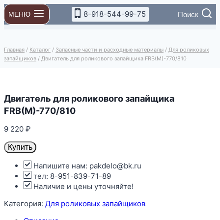
Перейти
8-918-544-99-75
Поиск
МЕНЮ
к
содержимому
Главная
/
Каталог
/
Запасные части и расходные материалы
/
Для роликовых
запайщиков
/
Двигатель для роликового запайщика FRB(M)-770/810
Двигатель для роликового запайщика
FRB(M)-770/810
9 220
₽
Купить
Напишите нам: pakdelo@bk.ru
тел: 8-951-839-71-89
Наличие и цены уточняйте!
Категория:
Для роликовых запайщиков