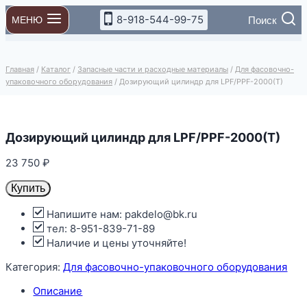
Перейти
8-918-544-99-75
Поиск
МЕНЮ
к
содержимому
Главная
/
Каталог
/
Запасные части и расходные материалы
/
Для фасовочно-
упаковочного оборудования
/
Дозирующий цилиндр для LPF/PPF-2000(T)
Дозирующий цилиндр для LPF/PPF-2000(T)
23 750
₽
Купить
Напишите нам: pakdelo@bk.ru
тел: 8-951-839-71-89
Наличие и цены уточняйте!
Категория:
Для фасовочно-упаковочного оборудования
Описание