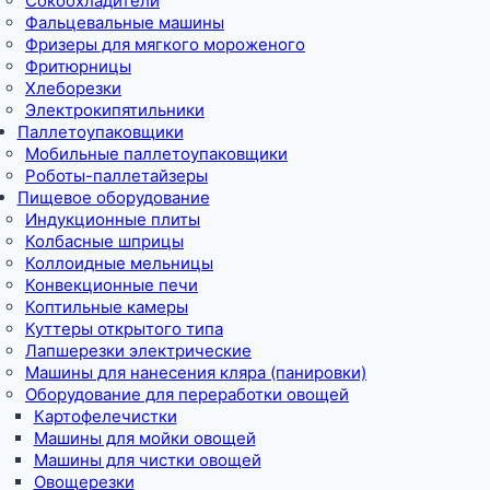
Сокоохладители
Фальцевальные машины
Фризеры для мягкого мороженого
Фритюрницы
Хлеборезки
Электрокипятильники
Паллетоупаковщики
Мобильные паллетоупаковщики
Роботы-паллетайзеры
Пищевое оборудование
Индукционные плиты
Колбасные шприцы
Коллоидные мельницы
Конвекционные печи
Коптильные камеры
Куттеры открытого типа
Лапшерезки электрические
Машины для нанесения кляра (панировки)
Оборудование для переработки овощей
Картофелечистки
Машины для мойки овощей
Машины для чистки овощей
Овощерезки