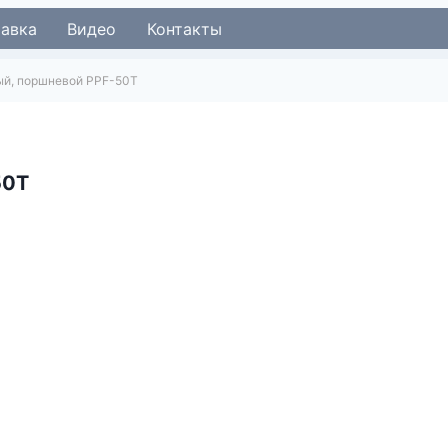
тавка
Видео
Контакты
ый, поршневой PPF-50T
50T