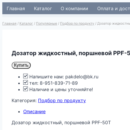
Перейти
Главная
Каталог
О компании
Оплата и дос
к
содержимому
Главная
/
Каталог
/
Популярные
/
Подбор по продукту
/
Дозатор жидкостн
Дозатор жидкостный, поршневой PPF-
Купить
Напишите нам: pakdelo@bk.ru
тел: 8-951-839-71-89
Наличие и цены уточняйте!
Категория:
Подбор по продукту
Описание
Дозатор жидкостный, поршневой PPF-50T