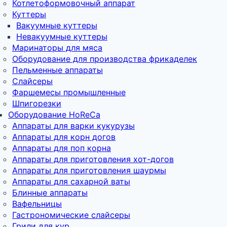
Котлетоформовочный аппарат
Куттеры
Вакуумные куттеры
Невакуумные куттеры
Маринаторы для мяса
Оборудование для производства фрикаделек
Пельменные аппараты
Слайсеры
Фаршемесы промышленные
Шпигорезки
Оборудование HoReCa
Аппараты для варки кукурузы
Аппараты для корн догов
Аппараты для поп корна
Аппараты для приготовления хот-догов
Аппараты для приготовления шаурмы
Аппараты для сахарной ваты
Блинные аппараты
Вафельницы
Гастрономические слайсеры
Грили для кур