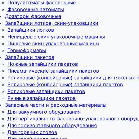
Полуавтоматы фасовочные
Фасовочные автоматы
Дозаторы фасовочные
Запайщики лотков, скин-упаковщики
Запайщики лотков
Непищевые скин упаковочные машины
Пищевые скин упаковочные машины
Термоформеры
Запайщики пакетов
Ножные запайщики пакетов
Пневматические запайщики пакетов
Роликовые (конвейерные) запайщики для тяжелых 
Роликовые (конвейерные) запайщики пакетов
Роликовые запайщики пакетов
Ручные запайщики пакетов
Запасные части и расходные материалы
Для вакуумного обрудования
Для вертикального фасовочно-упаковочного обору
Для горизонтального оборудования
Для горячих столов
Для запайщиков лотков