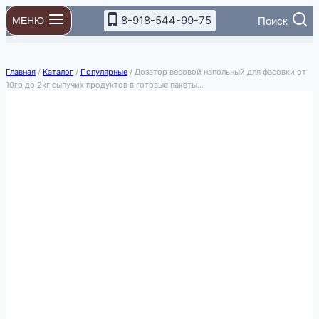
Перейти
8-918-544-99-75
Поиск
МЕНЮ
к
содержимому
Главная
/
Каталог
/
Популярные
/
Дозатор весовой напольный для фасовки от
10гр до 2кг сыпучих продуктов в готовые пакеты…