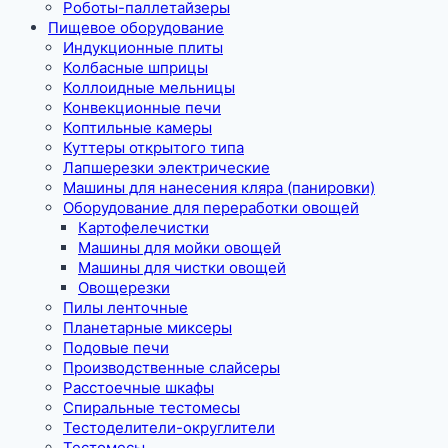
Роботы-паллетайзеры
Пищевое оборудование
Индукционные плиты
Колбасные шприцы
Коллоидные мельницы
Конвекционные печи
Коптильные камеры
Куттеры открытого типа
Лапшерезки электрические
Машины для нанесения кляра (панировки)
Оборудование для переработки овощей
Картофелечистки
Машины для мойки овощей
Машины для чистки овощей
Овощерезки
Пилы ленточные
Планетарные миксеры
Подовые печи
Производственные слайсеры
Расстоечные шкафы
Спиральные тестомесы
Тестоделители-округлители
Тестомесы