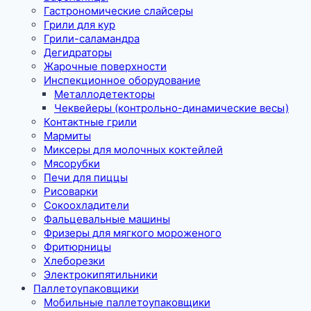
Гастрономические слайсеры
Грили для кур
Грили-саламандра
Дегидраторы
Жарочные поверхности
Инспекционное оборудование
Металлодетекторы
Чеквейеры (контрольно-динамические весы)
Контактные грили
Мармиты
Миксеры для молочных коктейлей
Мясорубки
Печи для пиццы
Рисоварки
Сокоохладители
Фальцевальные машины
Фризеры для мягкого мороженого
Фритюрницы
Хлеборезки
Электрокипятильники
Паллетоупаковщики
Мобильные паллетоупаковщики