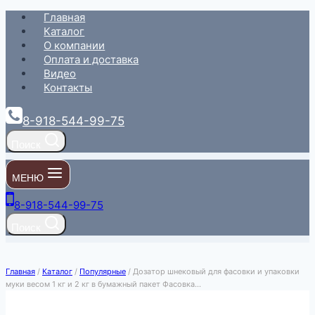
Перейти
Главная
к
Каталог
содержимому
О компании
Оплата и доставка
Видео
Контакты
8-918-544-99-75
Поиск
МЕНЮ
8-918-544-99-75
Поиск
Главная
/
Каталог
/
Популярные
/
Дозатор шнековый для фасовки и упаковки
муки весом 1 кг и 2 кг в бумажный пакет Фасовка…