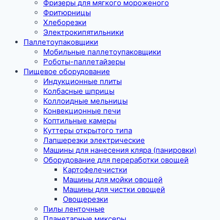
Фризеры для мягкого мороженого
Фритюрницы
Хлеборезки
Электрокипятильники
Паллетоупаковщики
Мобильные паллетоупаковщики
Роботы-паллетайзеры
Пищевое оборудование
Индукционные плиты
Колбасные шприцы
Коллоидные мельницы
Конвекционные печи
Коптильные камеры
Куттеры открытого типа
Лапшерезки электрические
Машины для нанесения кляра (панировки)
Оборудование для переработки овощей
Картофелечистки
Машины для мойки овощей
Машины для чистки овощей
Овощерезки
Пилы ленточные
Планетарные миксеры