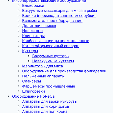
Мясоперерабатывающее оборудование
Блокорезки
Вакуумные массажеры для мяса и рыбы
Волчки (производственные мясорубки)
Вспомогательное оборудование
Делители сосисок
Инъекторы
Клипсаторы
Колбасные шприцы промышленные
Котлетоформовочный аппарат
Куттеры
Вакуумные куттеры
Невакуумные куттеры
Маринаторы для мяса
Оборудование для производства фрикаделек
Пельменные аппараты
Слайсеры
Фаршемесы промышленные
Шпигорезки
Оборудование HoReCa
Аппараты для варки кукурузы
Аппараты для корн догов
Аппараты для поп корна