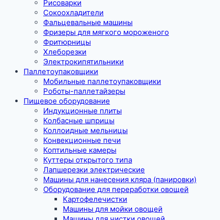
Рисоварки
Сокоохладители
Фальцевальные машины
Фризеры для мягкого мороженого
Фритюрницы
Хлеборезки
Электрокипятильники
Паллетоупаковщики
Мобильные паллетоупаковщики
Роботы-паллетайзеры
Пищевое оборудование
Индукционные плиты
Колбасные шприцы
Коллоидные мельницы
Конвекционные печи
Коптильные камеры
Куттеры открытого типа
Лапшерезки электрические
Машины для нанесения кляра (панировки)
Оборудование для переработки овощей
Картофелечистки
Машины для мойки овощей
Машины для чистки овощей