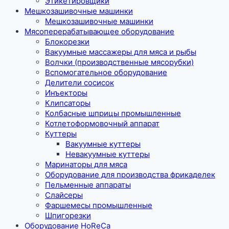
Этикетировщики
Мешкозашивочные машинки
Мешкозашивочные машинки
Мясоперерабатывающее оборудование
Блокорезки
Вакуумные массажеры для мяса и рыбы
Волчки (производственные мясорубки)
Вспомогательное оборудование
Делители сосисок
Инъекторы
Клипсаторы
Колбасные шприцы промышленные
Котлетоформовочный аппарат
Куттеры
Вакуумные куттеры
Невакуумные куттеры
Маринаторы для мяса
Оборудование для производства фрикаделек
Пельменные аппараты
Слайсеры
Фаршемесы промышленные
Шпигорезки
Оборудование HoReCa