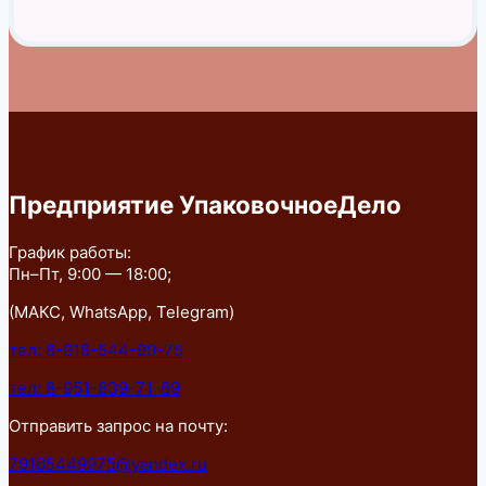
Предприятие УпаковочноеДело
График работы:
Пн–Пт, 9:00 — 18:00;
(МАКС, WhatsApp, Telegram)
тел: 8-918-544-99-75
тел: 8-951-839-71-89
Отправить запрос на почту:
79185449975@yandex.ru