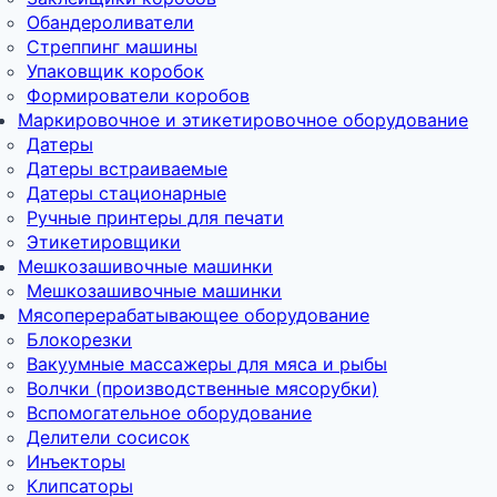
Обандероливатели
Стреппинг машины
Упаковщик коробок
Формирователи коробов
Маркировочное и этикетировочное оборудование
Датеры
Датеры встраиваемые
Датеры стационарные
Ручные принтеры для печати
Этикетировщики
Мешкозашивочные машинки
Мешкозашивочные машинки
Мясоперерабатывающее оборудование
Блокорезки
Вакуумные массажеры для мяса и рыбы
Волчки (производственные мясорубки)
Вспомогательное оборудование
Делители сосисок
Инъекторы
Клипсаторы