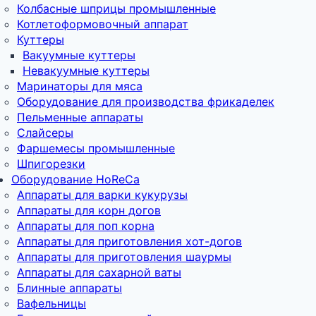
Колбасные шприцы промышленные
Котлетоформовочный аппарат
Куттеры
Вакуумные куттеры
Невакуумные куттеры
Маринаторы для мяса
Оборудование для производства фрикаделек
Пельменные аппараты
Слайсеры
Фаршемесы промышленные
Шпигорезки
Оборудование HoReCa
Аппараты для варки кукурузы
Аппараты для корн догов
Аппараты для поп корна
Аппараты для приготовления хот-догов
Аппараты для приготовления шаурмы
Аппараты для сахарной ваты
Блинные аппараты
Вафельницы