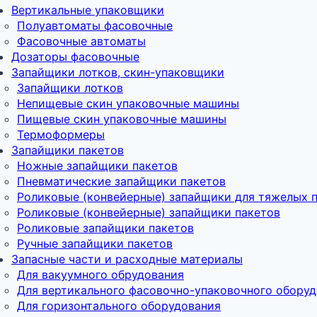
Вертикальные упаковщики
Полуавтоматы фасовочные
Фасовочные автоматы
Дозаторы фасовочные
Запайщики лотков, скин-упаковщики
Запайщики лотков
Непищевые скин упаковочные машины
Пищевые скин упаковочные машины
Термоформеры
Запайщики пакетов
Ножные запайщики пакетов
Пневматические запайщики пакетов
Роликовые (конвейерные) запайщики для тяжелых 
Роликовые (конвейерные) запайщики пакетов
Роликовые запайщики пакетов
Ручные запайщики пакетов
Запасные части и расходные материалы
Для вакуумного обрудования
Для вертикального фасовочно-упаковочного обору
Для горизонтального оборудования