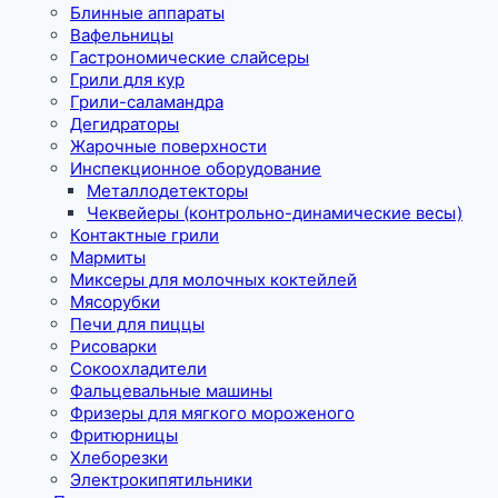
Блинные аппараты
Вафельницы
Гастрономические слайсеры
Грили для кур
Грили-саламандра
Дегидраторы
Жарочные поверхности
Инспекционное оборудование
Металлодетекторы
Чеквейеры (контрольно-динамические весы)
Контактные грили
Мармиты
Миксеры для молочных коктейлей
Мясорубки
Печи для пиццы
Рисоварки
Сокоохладители
Фальцевальные машины
Фризеры для мягкого мороженого
Фритюрницы
Хлеборезки
Электрокипятильники