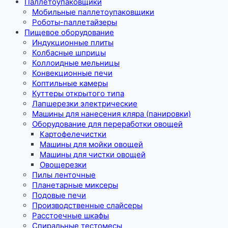
Паллетоупаковщики
Мобильные паллетоупаковщики
Роботы-паллетайзеры
Пищевое оборудование
Индукционные плиты
Колбасные шприцы
Коллоидные мельницы
Конвекционные печи
Коптильные камеры
Куттеры открытого типа
Лапшерезки электрические
Машины для нанесения кляра (панировки)
Оборудование для переработки овощей
Картофелечистки
Машины для мойки овощей
Машины для чистки овощей
Овощерезки
Пилы ленточные
Планетарные миксеры
Подовые печи
Производственные слайсеры
Расстоечные шкафы
Спиральные тестомесы