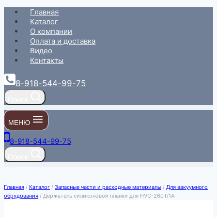
Перейти
Главная
к
Каталог
содержимому
О компании
Оплата и доставка
Видео
Контакты
8-918-544-99-75
Поиск
МЕНЮ
8-918-544-99-75
Поиск
Главная
/
Каталог
/
Запасные части и расходные материалы
/
Для вакуумного
обрудования
/
Держатель силиконовой планки для HVC-260T/1A