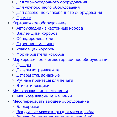
Для термоусадочного оборудования
Для укупорочного оборудования
Для фасовочно-упаковочного оборудования
Прочие
Картонажное оборудование
Автоукладчик в картонные короба
Заклейщики коробов
Обандероливатели
Стреппинг машины
Упаковщик коробок
Формирователи коробов
Маркировочное и этикетировочное оборудование
Датеры
Датеры встраиваемые
Датеры стационарные
Ручные принтеры для печати
Этикетировщики
Мешкозашивочные машинки
Мешкозашивочные машинки
Мясоперерабатывающее оборудование
Блокорезки
Вакуумные массажеры для мяса и рыбы
Волчки (производственные мясорубки)